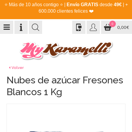
⭐
Más de 10 años contigo
⭐
|
Envío GRATIS
desde
49€
| +
600.000 clientes felices
❤️
0
0,00€
Volver
Nubes de azúcar Fresones
Blancos 1 Kg