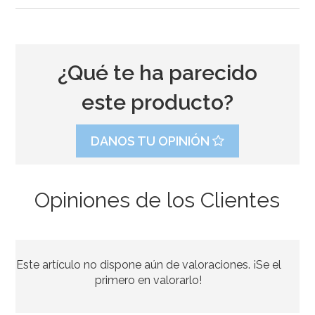
¿Qué te ha parecido
este producto?
DANOS TU OPINIÓN
Opiniones de los Clientes
Bombona de Helio para Globos Maxi
Este artículo no dispone aún de valoraciones. ¡Se el
54,55€
64,95€
primero en valorarlo!