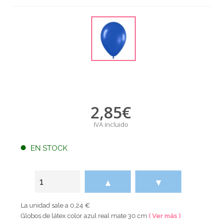
2,85
€
IVA incluido
EN STOCK
▲
▼
La unidad sale a 0,24 €
Globos de látex color azul real mate 30 cm
( Ver más )