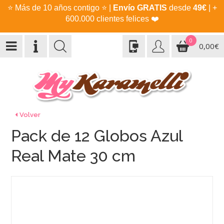
⭐
Más de 10 años contigo
⭐
|
Envío GRATIS
desde
49€
| +
600.000 clientes felices
❤️
0
0,00€
Volver
Pack de 12 Globos Azul
Real Mate 30 cm