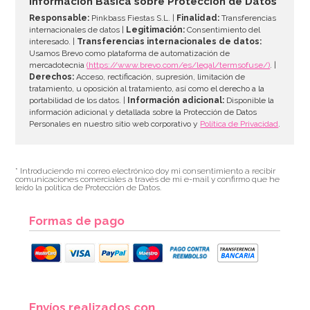
Información Básica sobre Protección de Datos
Responsable:
Pinkbass Fiestas S.L. |
Finalidad:
Transferencias
internacionales de datos |
Legitimación:
Consentimiento del
interesado. |
Transferencias internacionales de datos:
AÑADIR
Usamos Brevo como plataforma de automatización de
mercadotecnia
(https://www.brevo.com/es/legal/termsofuse/)
. |
Derechos:
Acceso, rectificación, supresión, limitación de
tratamiento, u oposición al tratamiento, así como el derecho a la
portabilidad de los datos. |
Información adicional:
Disponible la
información adicional y detallada sobre la Protección de Datos
Personales en nuestro sitio web corporativo y
Política de Privacidad
.
* Introduciendo mi correo electrónico doy mi consentimiento a recibir
comunicaciones comerciales a través de mi e-mail y confirmo que he
leído la política de Protección de Datos.
Formas de pago
Colorante en Polvo Metalizado Azul Glaciar - Sugarflair
Envíos realizados con