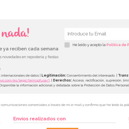
s nada!
He leído y acepto la
Política de 
ue ya reciben cada semana
as novedades en repostería y fiestas
s
 internacionales de datos |
Legitimación:
Consentimiento del interesado. |
Trans
evo.com/es/legal/termsofuse/)
. |
Derechos:
Acceso, rectificación, supresión, limi
isponible la información adicional y detallada sobre la Protección de Datos Persona
r comunicaciones comerciales a través de mi e-mail y confirmo que he leído la polí
Envíos realizados con