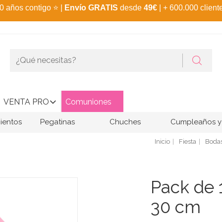
0 años contigo
⭐
|
Envío GRATIS
desde
49€
| + 600.000 client
VENTA PRO
Comuniones
ientos
Pegatinas
Chuches
Cumpleaños y 
Inicio
Fiesta
Boda
Pack de 
30 cm