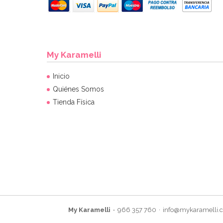
My Karamelli
Inicio
Quiénes Somos
Tienda Física
My Karamelli
966 357 760
info@mykaramelli.