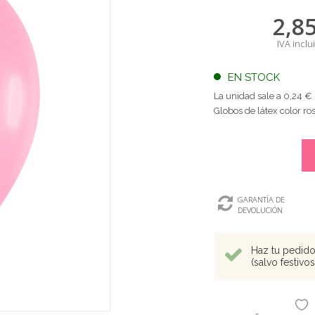
2,8
IVA inclu
EN STOCK
La unidad sale a 0,24 €
Globos de látex color r
GARANTÍA DE
DEVOLUCIÓN
Haz tu pedido 
(salvo festivo