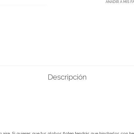
AÑADIR A MIS 
Descripción
aire. Si quieres que tus globos floten tendrás que hincharlos con he