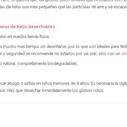
culas de helio son más pequeñas que las partículas de aire y se esca
nas de helio desechables
.
io en nuestra tienda física.
 mucho más tiempo sin desinflarse, por lo que son ideales para fie
ne y seguridad se recomienda no inflarlos por vía oral, sino con un
inf
o natural, completamente biodegradables.
ocar ahogo o asfixia en niños menores de 8 años. Es necesaria la vigil
iños. Hay que desechar inmediatamente los globos rotos.