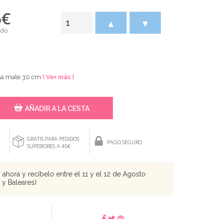
5
€
▲
▼
ido
osa mate 30 cm
( Ver más )
AÑADIR A LA CESTA
GRATIS PARA PEDIDOS
PAGO SEGURO
SUPERIORES A 45€
ahora y recíbelo entre el 11 y el 12 de Agosto
s y Baleares)