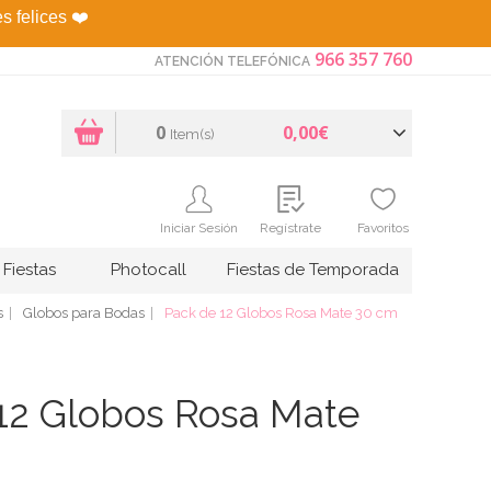
es felices
❤️
966 357 760
ATENCIÓN TELEFÓNICA
0
0,00€
Item(s)
Iniciar Sesión
Regístrate
Favoritos
Fiestas
Photocall
Fiestas de Temporada
s
Globos para Bodas
Pack de 12 Globos Rosa Mate 30 cm
12 Globos Rosa Mate