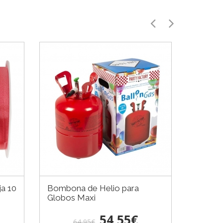
ja 10
Bombona de Helio para
Contra
Globos Maxi
Helio 
54,55€
64,95€