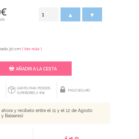
0
€
▲
▼
ido
lizado 30 cm
( Ver más )
AÑADIR A LA CESTA
GRATIS PARA PEDIDOS
PAGO SEGURO
SUPERIORES A 45€
ahora y recíbelo entre el 11 y el 12 de Agosto
s y Baleares)