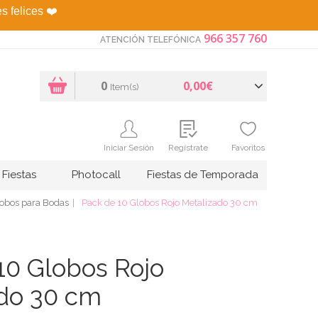
es felices
❤️
966 357 760
ATENCIÓN TELEFÓNICA
0
0,00€
Item(s)
Iniciar Sesión
Regístrate
Favoritos
Fiestas
Photocall
Fiestas de Temporada
obos para Bodas
Pack de 10 Globos Rojo Metalizado 30 cm
10 Globos Rojo
do 30 cm