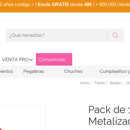
0 años contigo
⭐
|
Envío GRATIS
desde
49€
| + 600.000 client
VENTA PRO
Comuniones
ientos
Pegatinas
Chuches
Cumpleaños y 
Inicio
Fiesta
Bodas
Gl
Pack de 
Metaliza