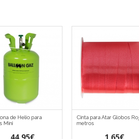
na de Helio para
Cinta para Atar Globos Ro
s Mini
metros
44,95€
1,65€