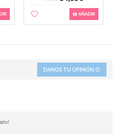
DIR
AÑADIR
DANOS TU OPINIÓN
arlo!