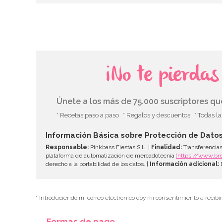
¡No te pierda
Únete a los más de 75.000 suscriptores q
* Recetas paso a paso
* Regalos y descuentos
* Todas l
Información Básica sobre Protección de Dato
Responsable:
Pinkbass Fiestas S.L. |
Finalidad:
Transferencias
plataforma de automatización de mercadotecnia
(https://www.br
derecho a la portabilidad de los datos. |
Información adicional:
D
* Introduciendo mi correo electrónico doy mi consentimiento a recibi
Formas de pago