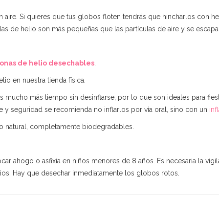
aire. Si quieres que tus globos floten tendrás que hincharlos con he
culas de helio son más pequeñas que las partículas de aire y se esca
nas de helio desechables
.
io en nuestra tienda física.
 mucho más tiempo sin desinflarse, por lo que son ideales para fie
ne y seguridad se recomienda no inflarlos por vía oral, sino con un
inf
o natural, completamente biodegradables.
ocar ahogo o asfixia en niños menores de 8 años. Es necesaria la vigil
iños. Hay que desechar inmediatamente los globos rotos.