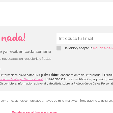
s nada!
He leído y acepto la
Política de 
ue ya reciben cada semana
as novedades en repostería y fiestas
s
 internacionales de datos |
Legitimación:
Consentimiento del interesado. |
Trans
evo.com/es/legal/termsofuse/)
. |
Derechos:
Acceso, rectificación, supresión, limi
isponible la información adicional y detallada sobre la Protección de Datos Persona
r comunicaciones comerciales a través de mi e-mail y confirmo que he leído la polí
Envíos realizados con