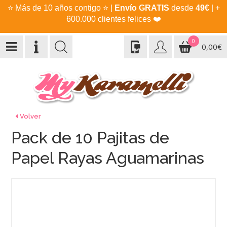
⭐
Más de 10 años contigo
⭐
|
Envío GRATIS
desde
49€
| +
600.000 clientes felices
❤️
0
0,00€
Volver
Pack de 10 Pajitas de
Papel Rayas Aguamarinas