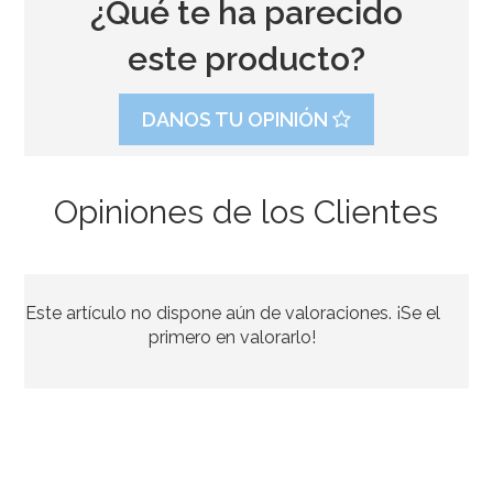
¿Qué te ha parecido
este producto?
DANOS TU OPINIÓN
Opiniones de los Clientes
Conos para Chuches Fútbol Gol 10 ud
Este artículo no dispone aún de valoraciones. ¡Se el
1,60€
primero en valorarlo!
AÑADIR