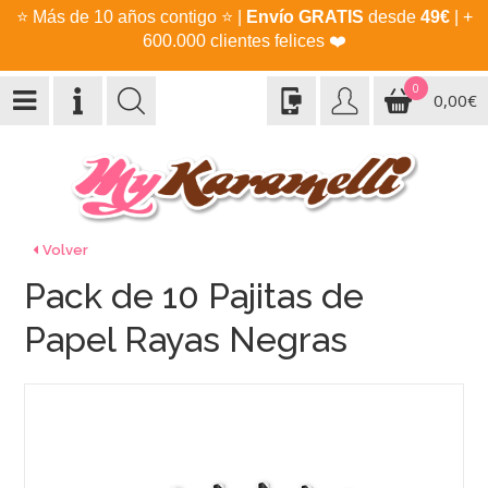
⭐
Más de 10 años contigo
⭐
|
Envío GRATIS
desde
49€
| +
600.000 clientes felices
❤️
0
0,00€
Volver
Pack de 10 Pajitas de
Papel Rayas Negras