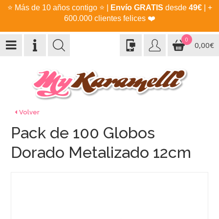
⭐
Más de 10 años contigo
⭐
|
Envío GRATIS
desde
49€
| +
600.000 clientes felices
❤️
0
0,00€
Volver
Pack de 100 Globos
Dorado Metalizado 12cm