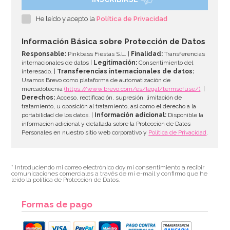
Bombona de Helio para Globos Maxi
He leído y acepto la
Política de Privacidad
54,55€
64,95€
Información Básica sobre Protección de Datos
Responsable:
Pinkbass Fiestas S.L. |
Finalidad:
Transferencias
internacionales de datos |
Legitimación:
Consentimiento del
interesado. |
Transferencias internacionales de datos:
AÑADIR
Usamos Brevo como plataforma de automatización de
mercadotecnia
(https://www.brevo.com/es/legal/termsofuse/)
. |
Derechos:
Acceso, rectificación, supresión, limitación de
tratamiento, u oposición al tratamiento, así como el derecho a la
portabilidad de los datos. |
Información adicional:
Disponible la
información adicional y detallada sobre la Protección de Datos
Personales en nuestro sitio web corporativo y
Política de Privacidad
.
* Introduciendo mi correo electrónico doy mi consentimiento a recibir
comunicaciones comerciales a través de mi e-mail y confirmo que he
leído la política de Protección de Datos.
Formas de pago