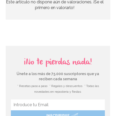
Este artículo no dispone aún de valoraciones. ¡Se el
44,95€
primero en valorarlo!
AÑADIR
¡No te pierdas nada!
Únete a los más de 75.000 suscriptores que ya
reciben cada semana
* Recetas paso a paso
* Regalos y descuentos
* Todas las
novedades en repostería y fiestas
INSCRIBIRSE