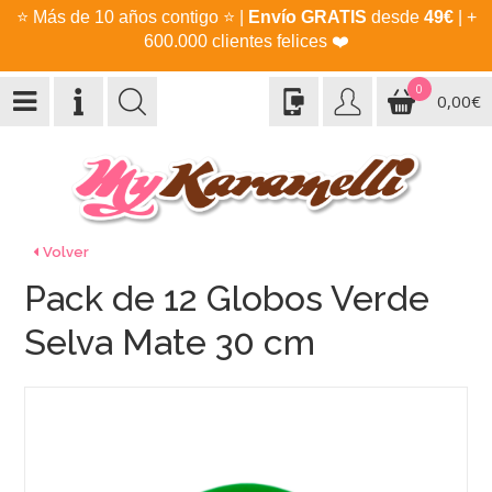
⭐
Más de 10 años contigo
⭐
|
Envío GRATIS
desde
49€
| +
600.000 clientes felices
❤️
0
0,00€
Volver
Pack de 12 Globos Verde
Selva Mate 30 cm