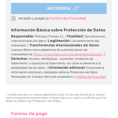
INSCRIBIRSE
Cinta para Atar Globos Roja 10 metros
He leído y acepto la
Política de Privacidad
1,65€
Información Básica sobre Protección de Datos
Responsable:
Pinkbass Fiestas S.L. |
Finalidad:
Transferencias
internacionales de datos |
Legitimación:
Consentimiento del
interesado. |
Transferencias internacionales de datos:
AÑADIR
Usamos Brevo como plataforma de automatización de
mercadotecnia
(https://www.brevo.com/es/legal/termsofuse/)
. |
Derechos:
Acceso, rectificación, supresión, limitación de
tratamiento, u oposición al tratamiento, así como el derecho a la
portabilidad de los datos. |
Información adicional:
Disponible la
información adicional y detallada sobre la Protección de Datos
Personales en nuestro sitio web corporativo y
Política de Privacidad
.
* Introduciendo mi correo electrónico doy mi consentimiento a recibir
comunicaciones comerciales a través de mi e-mail y confirmo que he
leído la política de Protección de Datos.
Formas de pago