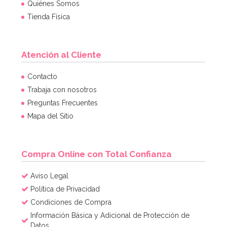
Quiénes Somos
Tienda Física
Atención al Cliente
Contrapeso para Globos de Helio Rojo
Contacto
Trabaja con nosotros
Preguntas Frecuentes
1,50€
Mapa del Sitio
AÑADIR
Compra Online con Total Confianza
Aviso Legal
Política de Privacidad
Condiciones de Compra
Información Básica y Adicional de Protección de
Datos