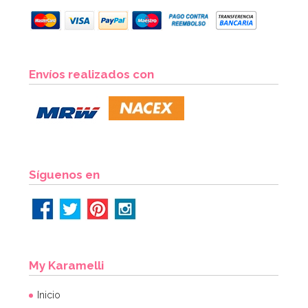
Bombona de Helio para Globos Maxi
Envíos realizados con
54,55€
64,95€
AÑADIR
Síguenos en
My Karamelli
Inicio