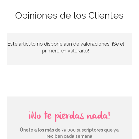
Opiniones de los Clientes
Juego de 8 Vasos Princesas Disney Dare to Dream
Este artículo no dispone aún de valoraciones. ¡Se el
2,75€
primero en valorarlo!
AÑADIR
¡No te pierdas nada!
Únete a los más de 75.000 suscriptores que ya
reciben cada semana