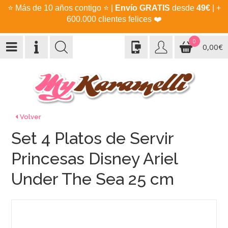
⭐
Más de 10 años contigo
⭐
|
Envío GRATIS
desde
49€
| +
600.000 clientes felices
❤️
0
0,00€
Volver
Set 4 Platos de Servir
Princesas Disney Ariel
Under The Sea 25 cm