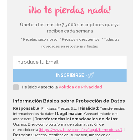
¡No te pierdas nada!
Únete a los más de 75.000 suscriptores que ya
reciben cada semana
* Recetas paso a paso
* Regalos y descuentos
* Todas las
novedades en repostería y fiestas
INSCRIBIRSE
Pack de 5 cajitas para palomitas violetas y blancas
He leído y acepto la
Política de Privacidad
3,95€
Información Básica sobre Protección de Datos
Responsable:
Pinkbass Fiestas S.L. |
Finalidad:
Transferencias
internacionales de datos |
Legitimación:
Consentimiento del
interesado. |
Transferencias internacionales de datos:
AÑADIR
Usamos Brevo como plataforma de automatización de
mercadotecnia
(https://www.brevo.com/es/legal/termsofuse/)
. |
Derechos:
Acceso, rectificación, supresión, limitación de