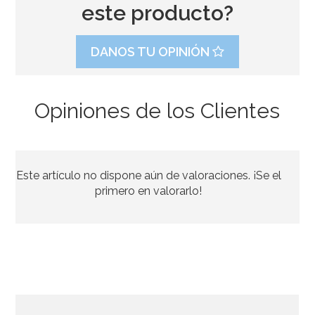
este producto?
DANOS TU OPINIÓN
Opiniones de los Clientes
Pack de 10 Pajitas Rayas Verdes
Este artículo no dispone aún de valoraciones. ¡Se el
1,49€
primero en valorarlo!
AÑADIR