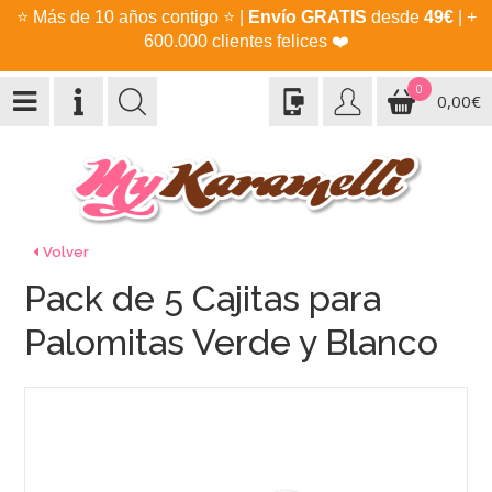
⭐
Más de 10 años contigo
⭐
|
Envío GRATIS
desde
49€
| +
600.000 clientes felices
❤️
0
0,00€
Volver
Pack de 5 Cajitas para
Palomitas Verde y Blanco