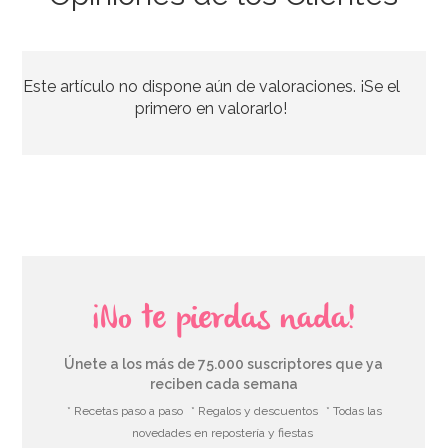
Bombona de Helio para Globos Mini
Este artículo no dispone aún de valoraciones. ¡Se el
44,95€
primero en valorarlo!
AÑADIR
¡No te pierdas nada!
Únete a los más de 75.000 suscriptores que ya
reciben cada semana
* Recetas paso a paso
* Regalos y descuentos
* Todas las
novedades en repostería y fiestas