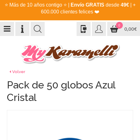
⭐
Más de 10 años contigo
⭐
|
Envío GRATIS
desde
49€
| +
600.000 clientes felices
❤️
0
0,00€
Volver
Pack de 50 globos Azul
Cristal