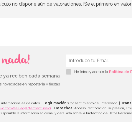
tículo no dispone aún de valoraciones. ¡Se el primero en valor
s nada!
He leído y acepto la
Política de 
ue ya reciben cada semana
as novedades en repostería y fiestas
s
 internacionales de datos |
Legitimación:
Consentimiento del interesado. |
Trans
evo.com/es/legal/termsofuse/)
. |
Derechos:
Acceso, rectificación, supresión, limi
isponible la información adicional y detallada sobre la Protección de Datos Persona