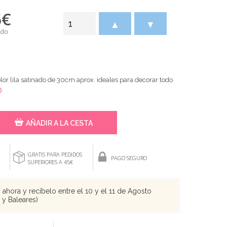
5
€
▲
▼
ido
lor lila satinado de 30cm aprox. ideales para decorar todo
)
AÑADIR A LA CESTA
GRATIS PARA PEDIDOS
PAGO SEGURO
SUPERIORES A 45€
ahora y recíbelo entre el 10 y el 11 de Agosto
s y Baleares)