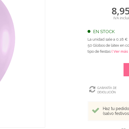
8,9
IVA inclu
EN STOCK
La unidad sale a 0,18 €
50 Globos de látex en co
tipo de fiestas
( Ver más 
GARANTÍA DE
DEVOLUCIÓN
Haz tu pedido 
(salvo festivo