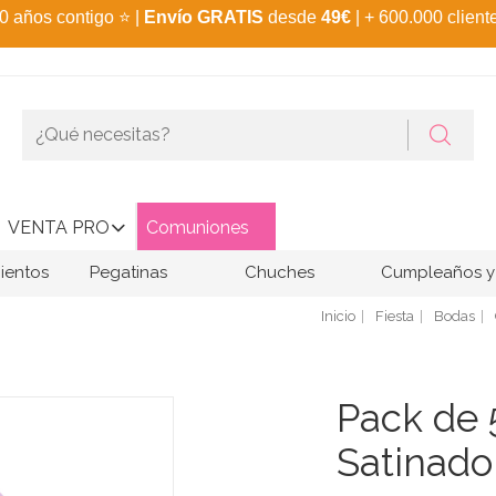
0 años contigo
⭐
|
Envío GRATIS
desde
49€
| + 600.000 client
VENTA PRO
Comuniones
ientos
Pegatinas
Chuches
Cumpleaños y 
Inicio
Fiesta
Bodas
Pack de 5
Satinado