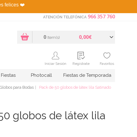
es felices
❤️
966 357 760
ATENCIÓN TELEFÓNICA
0
0,00€
Item(s)
Iniciar Sesión
Regístrate
Favoritos
Fiestas
Photocall
Fiestas de Temporada
Globos para Bodas
Pack de 50 globos de látex lila Satinado
0 globos de látex lila