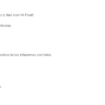
-2 días (con Hi-Float)
ombonas.
osotros te los inflaremos con helio.
s.