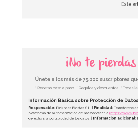
Este ar
¡No te pierda
Únete a los más de 75.000 suscriptores q
* Recetas paso a paso
* Regalos y descuentos
* Todas l
Información Básica sobre Protección de Dato
Responsable:
Pinkbass Fiestas S.L. |
Finalidad:
Transferencias
plataforma de automatización de mercadotecnia
(https://www.br
derecho a la portabilidad de los datos. |
Información adicional:
D