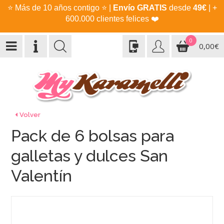
⭐
Más de 10 años contigo
⭐
|
Envío GRATIS
desde
49€
| +
600.000 clientes felices
❤️
0
0,00€
Volver
Pack de 6 bolsas para
galletas y dulces San
Valentín