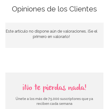
Opiniones de los Clientes
Bombona de Helio para Globos Maxi
Este artículo no dispone aún de valoraciones. ¡Se el
54,55€
64,95€
primero en valorarlo!
AÑADIR
¡No te pierdas nada!
Únete a los más de 75.000 suscriptores que ya
reciben cada semana