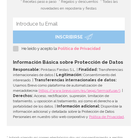
* Recetas paso a paso
* Regalos y descuentos
* Todas las
novedades en repostería y fiestas
INSCRIBIRSE
Inflador Globos de Látex
He leído y acepto la
Política de Privacidad
3,50€
Información Básica sobre Protección de Datos
Responsable:
Pinkbass Fiestas S.L. |
Finalidad:
Transferencias
internacionales de datos |
Legitimación:
Consentimiento del
interesado. |
Transferencias internacionales de datos:
AÑADIR
Usamos Brevo como plataforma de automatización de
mercadotecnia
(https://www.brevo.com/es/legal/termsofuse/)
. |
Derechos:
Acceso, rectificación, supresión, limitación de
tratamiento, u oposición al tratamiento, así como el derecho a la
portabilidad de los datos. |
Información adicional:
Disponible la
información adicional y detallada sobre la Protección de Datos
Personales en nuestro sitio web corporativo y
Política de Privacidad
.
* Introduciendo mi correo electrónico doy mi consentimiento a recibir