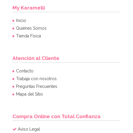
My Karamelli
Inicio
Quiénes Somos
Tienda Física
Atención al Cliente
Cinta Para Atar Globos Negra 90 m
Contacto
Trabaja con nosotros
Preguntas Frecuentes
2,49€
Mapa del Sitio
AÑADIR
Compra Online con Total Confianza
Aviso Legal