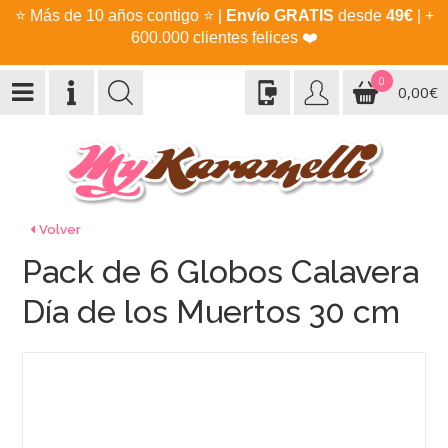
⭐
Más de 10 años contigo
⭐
|
Envío GRATIS
desde
49€
| +
600.000 clientes felices
❤️
0
0,00€
Volver
Pack de 6 Globos Calavera
Día de los Muertos 30 cm