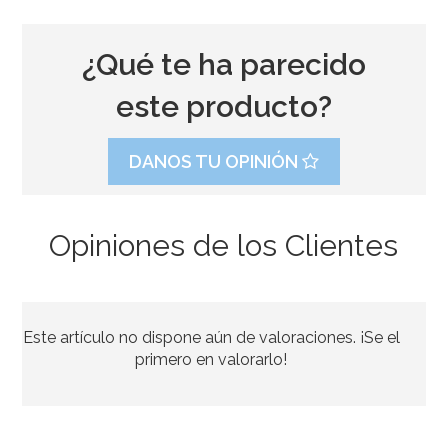
¿Qué te ha parecido
este producto?
DANOS TU OPINIÓN
Opiniones de los Clientes
Set 2 Moldes Turrón Porciones
Este artículo no dispone aún de valoraciones. ¡Se el
7,50€
primero en valorarlo!
AÑADIR