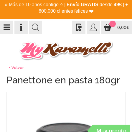
⭐
Más de 10 años contigo
⭐
|
Envío GRATIS
desde
49€
| +
600.000 clientes felices
❤️
0
0,00€
Volver
Panettone en pasta 180gr
Muy pronto