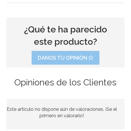
¿Qué te ha parecido
este producto?
DANOS TU OPINIÓN
Opiniones de los Clientes
Pegamento Alimentario 50 gr - Chef Delice
Este artículo no dispone aún de valoraciones. ¡Se el
2,95€
primero en valorarlo!