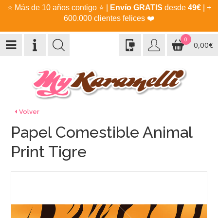
⭐
Más de 10 años contigo
⭐
|
Envío GRATIS
desde
49€
| +
600.000 clientes felices
❤️
0
0,00€
Volver
Papel Comestible Animal
Print Tigre