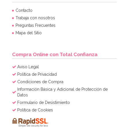
Molde Redondo de Aluminio Anodizado 20 cm x 10 cm
Contacto
de alto
Trabaja con nosotros
Preguntas Frecuentes
15,95€
Mapa del Sitio
AÑADIR
Compra Online con Total Confianza
Aviso Legal
Política de Privacidad
Condiciones de Compra
Información Básica y Adicional de Protección de
Datos
Formulario de Desistimiento
Política de Cookies