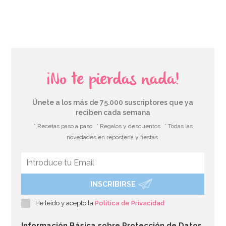
AÑADIR
¡No te pierdas nada!
Únete a los más de 75.000 suscriptores que ya
reciben cada semana
* Recetas paso a paso
* Regalos y descuentos
* Todas las
novedades en repostería y fiestas
INSCRIBIRSE
Colorante en Pasta Rosa 25 gr - Sugarflair
He leído y acepto la
Política de Privacidad
4,65€
Información Básica sobre Protección de Datos