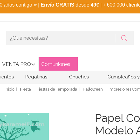
0 años contigo
⭐
|
Envío GRATIS
desde
49€
| + 600.000 client
VENTA PRO
Comuniones
ientos
Pegatinas
Chuches
Cumpleaños y 
Inicio
Fiesta
Fiestas de Temporada
Halloween
Impresiones Com
Papel Co
Modelo 