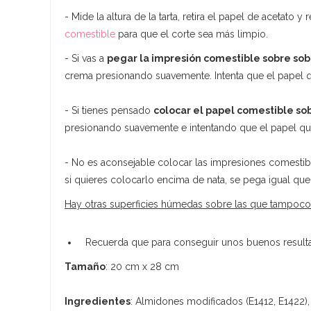
- Mide la altura de la tarta, retira el papel de acetato 
comestible
para que el corte sea más limpio.
- Si vas a
pegar la impresión comestible sobre so
crema presionando suavemente. Intenta que el papel qu
- Si tienes pensado
colocar el papel comestible so
presionando suavemente e intentando que el papel que
- No es aconsejable colocar las impresiones comestib
si quieres colocarlo encima de nata, se pega igual que
Hay otras superficies húmedas sobre las que tampoco
Recuerda que para conseguir unos buenos resultado
Tamaño
: 20 cm x 28 cm
Ingredientes
: Almidones modificados (E1412, E1422), 