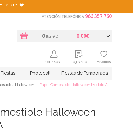
es felices
❤️
966 357 760
ATENCIÓN TELEFÓNICA
0
0,00€
Item(s)
Iniciar Sesión
Regístrate
Favoritos
Fiestas
Photocall
Fiestas de Temporada
estibles Halloween
Papel Comestible Halloween Modelo A
mestible Halloween
A