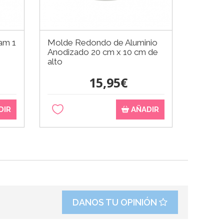
am 1
Molde Redondo de Aluminio
Pegame
Anodizado 20 cm x 10 cm de
- Chef 
alto
15,95€
DIR
AÑADIR
DANOS TU OPINIÓN