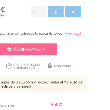
5
€
▲
▼
ido
ara tartas con patrón de temática Halloween
( Ver más )
AÑADIR A LA CESTA
GRATIS PARA PEDIDOS
PAGO SEGURO
SUPERIORES A 45€
antes de las 16:00 h y recíbelo entre el 7 y el 10 de
festivos y Baleares)
FAVORITOS