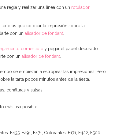
 una regla y realizar una línea con un
rotulador
tendrás que colocar la impresión sobre la
udarte con un
alisador de fondant
.
egamento comestible
y pegar el papel decorado
arte con un
alisador de fondant
.
tiempo se empiezan a estropear las impresiones. Pero
bre la tarta pocos minutos antes de la fiesta.
 confituras y salsas.
o más lisa posible.
tes: E435, E491, E471, Colorantes: E171, E422, E500.