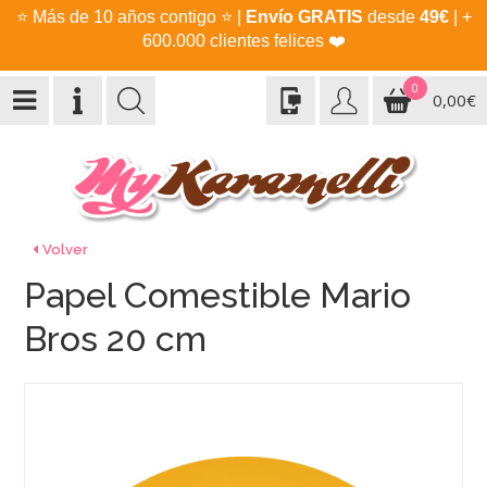
⭐
Más de 10 años contigo
⭐
|
Envío GRATIS
desde
49€
| +
600.000 clientes felices
❤️
0
0,00€
Volver
Papel Comestible Mario
Bros 20 cm