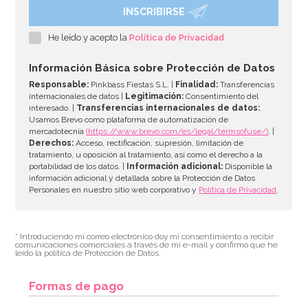
INSCRIBIRSE
Fondant PastKolor Blanco Natural 1 Kg
He leído y acepto la
Política de Privacidad
6,95€
Información Básica sobre Protección de Datos
Responsable:
Pinkbass Fiestas S.L. |
Finalidad:
Transferencias
internacionales de datos |
Legitimación:
Consentimiento del
interesado. |
Transferencias internacionales de datos:
AÑADIR
Usamos Brevo como plataforma de automatización de
mercadotecnia
(https://www.brevo.com/es/legal/termsofuse/)
. |
Derechos:
Acceso, rectificación, supresión, limitación de
tratamiento, u oposición al tratamiento, así como el derecho a la
portabilidad de los datos. |
Información adicional:
Disponible la
información adicional y detallada sobre la Protección de Datos
Personales en nuestro sitio web corporativo y
Política de Privacidad
.
* Introduciendo mi correo electrónico doy mi consentimiento a recibir
comunicaciones comerciales a través de mi e-mail y confirmo que he
leído la política de Protección de Datos.
Formas de pago