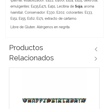
(palma), estabilizador: E422, E460i, E414, E415, dextrosa,
emulgentes: E435,E471, E491, Lecitina de
Soja
, aroma
(vainilla), Conservador: E330, E202, colorantes: E133,
E151, E155, E162, E171, extracto de cártamo.
Libre de Gluten. Alérgenos en negrita
Productos
Relacionados