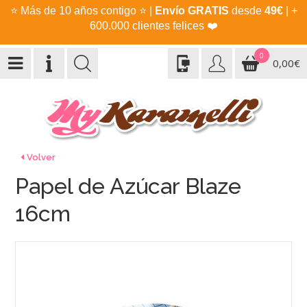
⭐
Más de 10 años contigo
⭐
|
Envío GRATIS
desde
49€
| +
600.000 clientes felices
❤️
0
0,00€
Volver
Papel de Azúcar Blaze
16cm