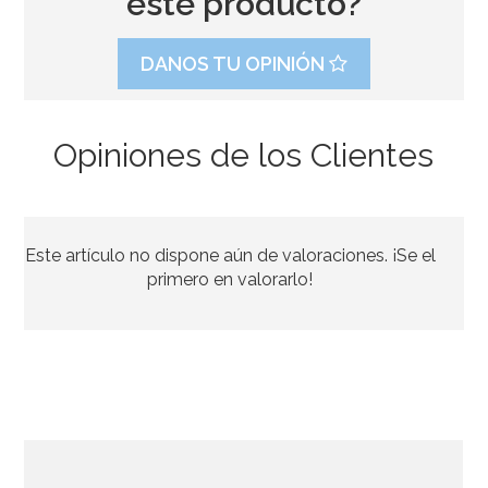
este producto?
DANOS TU OPINIÓN
Opiniones de los Clientes
Confeti Blaze
Este artículo no dispone aún de valoraciones. ¡Se el
3,80€
primero en valorarlo!
AÑADIR