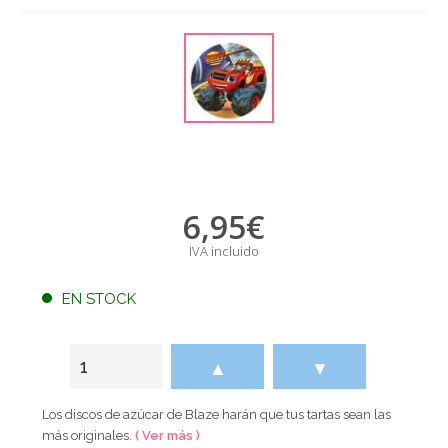
6,95
€
IVA incluido
EN STOCK
▲
▼
Los discos de azúcar de Blaze harán que tus tartas sean las
más originales.
( Ver más )