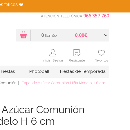
es felices
❤️
966 357 760
ATENCIÓN TELEFÓNICA
0
0,00€
Item(s)
Iniciar Sesión
Regístrate
Favoritos
Fiestas
Photocall
Fiestas de Temporada
 Comunión
Papel de Azúcar Comunión Niña Modelo H 6 cm
e Azúcar Comunión
delo H 6 cm