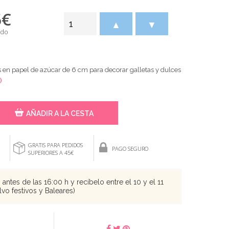
5
€
▲
▼
ido
 en papel de azúcar de 6 cm para decorar galletas y dulces
)
AÑADIR A LA CESTA
GRATIS PARA PEDIDOS
PAGO SEGURO
SUPERIORES A 45€
antes de las 16:00 h y recíbelo entre el 10 y el 11
vo festivos y Baleares)