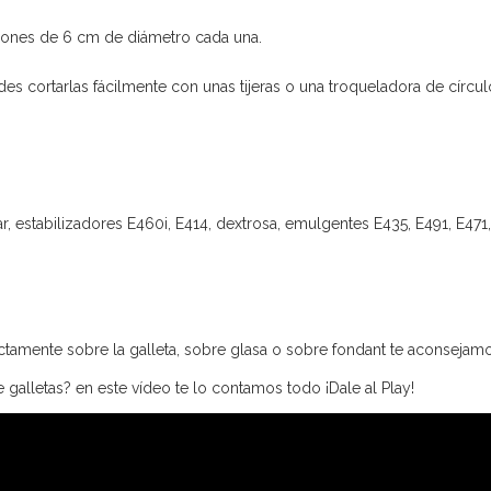
siones de 6 cm de diámetro cada una.
s cortarlas fácilmente con unas tijeras o una troqueladora de círcul
ar, estabilizadores E460i, E414, dextrosa, emulgentes E435, E491, E471
ctamente sobre la galleta, sobre glasa o sobre fondant te aconsejam
alletas? en este vídeo te lo contamos todo ¡Dale al Play!