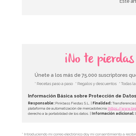
Este ar
¡No te pierda
Únete a los más de 75.000 suscriptores q
* Recetas paso a paso
* Regalos y descuentos
* Todas l
Información Básica sobre Protección de Dato
Responsable:
Pinkbass Fiestas S.L. |
Finalidad:
Transferencias
plataforma de automatización de mercadotecnia
(https://www.br
derecho a la portabilidad de los datos. |
Información adicional:
D
* Introduciendo mi correo electrónico doy mi consentimiento a recibi