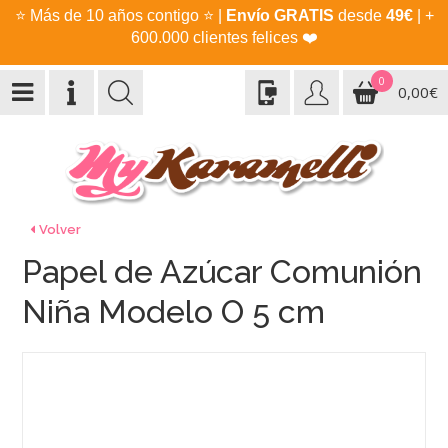
⭐
Más de 10 años contigo
⭐
|
Envío GRATIS
desde
49€
| +
600.000 clientes felices
❤️
0
0,00€
Volver
Papel de Azúcar Comunión
Niña Modelo O 5 cm