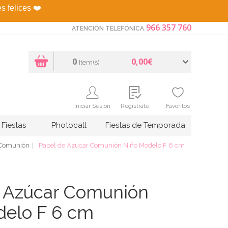
es felices
❤️
966 357 760
ATENCIÓN TELEFÓNICA
0
0,00€
Item(s)
Iniciar Sesión
Regístrate
Favoritos
Fiestas
Photocall
Fiestas de Temporada
 Comunión
Papel de Azúcar Comunión Niño Modelo F 6 cm
e Azúcar Comunión
delo F 6 cm