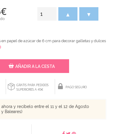
5
€
▲
▼
ido
 en papel de azúcar de 6 cm para decorar galletas y dulces
)
AÑADIR A LA CESTA
GRATIS PARA PEDIDOS
PAGO SEGURO
SUPERIORES A 45€
ahora y recíbelo entre el 11 y el 12 de Agosto
s y Baleares)