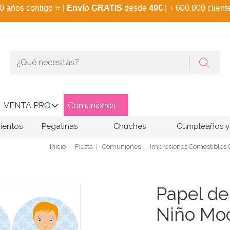
0 años contigo
⭐
|
Envío GRATIS
desde
49€
| + 600.000 client
VENTA PRO
Comuniones
ientos
Pegatinas
Chuches
Cumpleaños y 
Inicio
Fiesta
Comuniones
Impresiones Comestibles
Papel d
Niño Mo