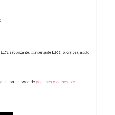
o.
, E171, saborizante, conservante E202, sucralosa, ácido
os utilizar un poco de
pegamento comestible
.