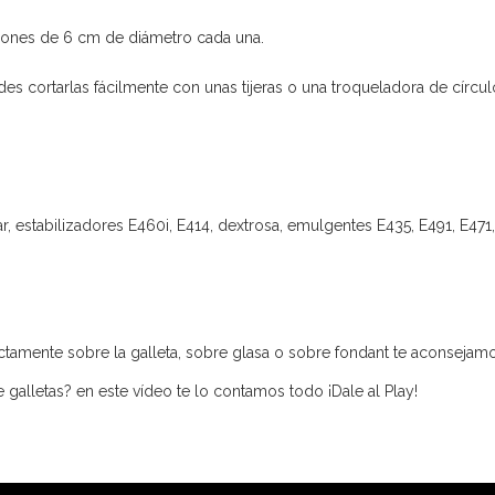
siones de 6 cm de diámetro cada una.
s cortarlas fácilmente con unas tijeras o una troqueladora de círcul
ar, estabilizadores E460i, E414, dextrosa, emulgentes E435, E491, E471
ctamente sobre la galleta, sobre glasa o sobre fondant te aconsejam
alletas? en este vídeo te lo contamos todo ¡Dale al Play!