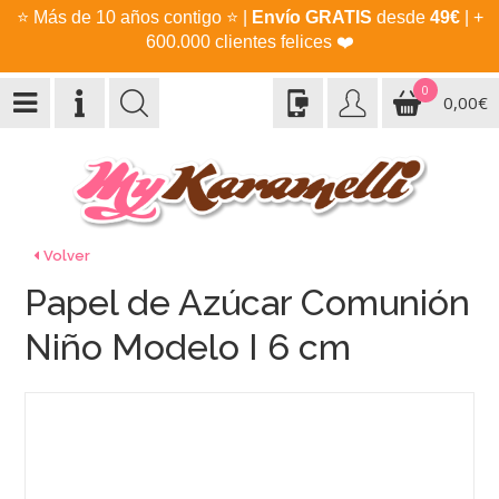
⭐
Más de 10 años contigo
⭐
|
Envío GRATIS
desde
49€
| +
600.000 clientes felices
❤️
0
0,00€
Volver
Papel de Azúcar Comunión
Niño Modelo I 6 cm