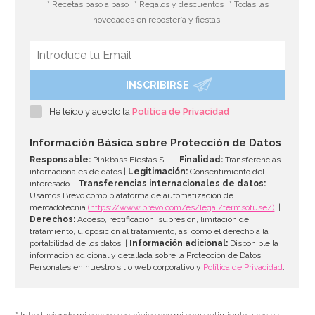
* Recetas paso a paso
* Regalos y descuentos
* Todas las
novedades en repostería y fiestas
INSCRIBIRSE
He leído y acepto la
Política de Privacidad
Información Básica sobre Protección de Datos
Responsable:
Pinkbass Fiestas S.L. |
Finalidad:
Transferencias
internacionales de datos |
Legitimación:
Consentimiento del
interesado. |
Transferencias internacionales de datos:
Usamos Brevo como plataforma de automatización de
mercadotecnia
(https://www.brevo.com/es/legal/termsofuse/)
. |
Derechos:
Acceso, rectificación, supresión, limitación de
tratamiento, u oposición al tratamiento, así como el derecho a la
portabilidad de los datos. |
Información adicional:
Disponible la
información adicional y detallada sobre la Protección de Datos
Personales en nuestro sitio web corporativo y
Política de Privacidad
.
* Introduciendo mi correo electrónico doy mi consentimiento a recibir