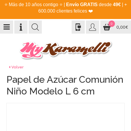
⭐
Más de 10 años contigo
⭐
|
Envío GRATIS
desde
49€
| +
600.000 clientes felices
❤️
0
0,00€
Volver
Papel de Azúcar Comunión
Niño Modelo L 6 cm