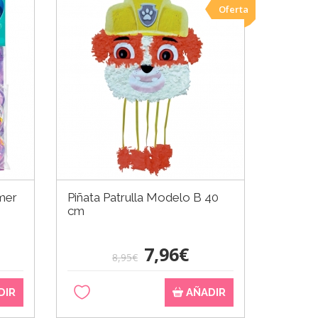
Oferta
mer
Piñata Patrulla Modelo B 40
Molde 
cm
7,96€
8,95€
DIR
AÑADIR