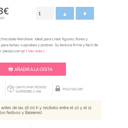
3
€
▲
▼
ido
hocolate Renshaw, ideal para crear figuras, flores y
para tartas, cupcakes y postres. Su textura firme y fácil de
r piezas con pr
( Ver más )
AÑADIR A LA CESTA
GRATIS PARA PEDIDOS
PAGO SEGURO
SUPERIORES A 45€
antes de las 16:00 h y recíbelo entre el 10 y el 11
vo festivos y Baleares)