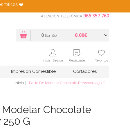
es felices
❤️
966 357 760
ATENCIÓN TELEFÓNICA
0
0,00€
Item(s)
Iniciar Sesión
Regístrate
Favoritos
Impresión Comestible
Cortadores
Inicio
Pasta De Modelar Chocolate Renshaw 250 G
 Modelar Chocolate
 250 G