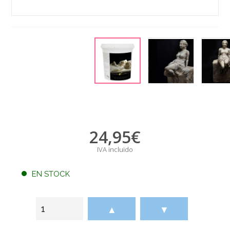
24,95
€
IVA incluido
EN STOCK
▲
▼