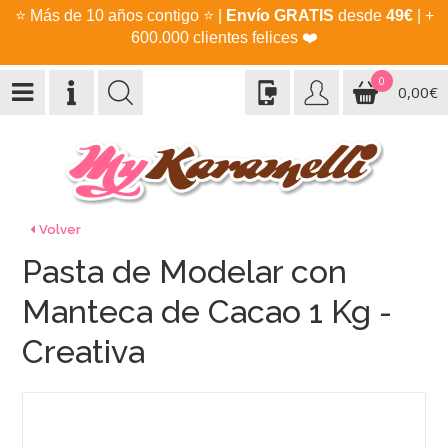
⭐
Más de 10 años contigo
⭐
|
Envío GRATIS
desde
49€
| +
600.000 clientes felices
❤️
0
0,00€
Volver
Pasta de Modelar con
Manteca de Cacao 1 Kg -
Creativa