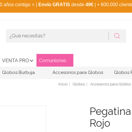
0 años contigo
⭐
|
Envío GRATIS
desde
49€
| + 600.000 client
VENTA PRO
Comuniones
Globos Burbuja
Accesorios para Globos
Globos 
Inicio
Globos
Accesorios para Globos
Pegatina
Rojo