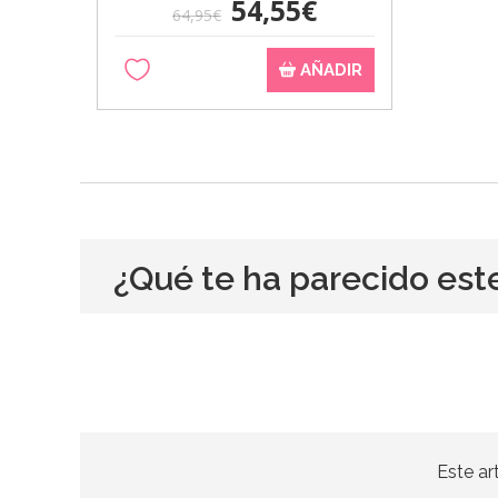
54,55€
64,95€
AÑADIR
¿Qué te ha parecido est
Este ar