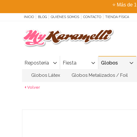
⭐
Más de 1
INICIO
BLOG
QUIÉNES SOMOS
CONTACTO
TIENDA FÍSICA
Repostería
Fiesta
Globos
Globos Látex
Globos Metalizados / Foil
Volver