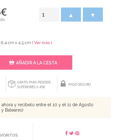
5
€
▲
▼
ido
e 6,4 cm x 4,5 cm
( Ver más )
AÑADIR A LA CESTA
GRATIS PARA PEDIDOS
PAGO SEGURO
SUPERIORES A 45€
ahora y recíbelo entre el 10 y el 11 de Agosto
s y Baleares)
FAVORITOS