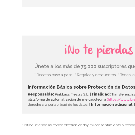
¡No te pierda
Únete a los más de 75.000 suscriptores q
* Recetas paso a paso
* Regalos y descuentos
* Todas l
Información Básica sobre Protección de Dato
Responsable:
Pinkbass Fiestas S.L. |
Finalidad:
Transferencias
plataforma de automatización de mercadotecnia
(https://www.br
derecho a la portabilidad de los datos. |
Información adicional:
D
* Introduciendo mi correo electrónico doy mi consentimiento a recibi