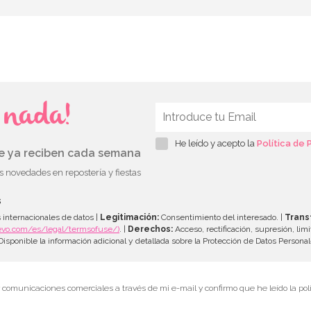
s nada!
He leído y acepto la
Política de 
ue ya reciben cada semana
as novedades en repostería y fiestas
s
 internacionales de datos |
Legitimación:
Consentimiento del interesado. |
Trans
evo.com/es/legal/termsofuse/)
. |
Derechos:
Acceso, rectificación, supresión, limi
isponible la información adicional y detallada sobre la Protección de Datos Persona
r comunicaciones comerciales a través de mi e-mail y confirmo que he leído la polí