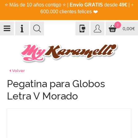
⭐
Más de 10 años contigo
⭐
|
Envío GRATIS
desde
49€
| +
600.000 clientes felices
❤️
0
0,00€
Volver
Pegatina para Globos
Letra V Morado