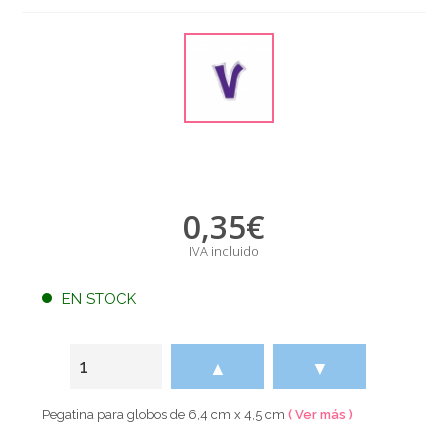
0,35
€
IVA incluido
EN STOCK
▲
▼
Pegatina para globos de 6,4 cm x 4,5 cm
( Ver más )