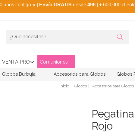
0 años contigo
⭐
|
Envío GRATIS
desde
49€
| + 600.000 client
VENTA PRO
Comuniones
Globos Burbuja
Accesorios para Globos
Globos 
Inicio
Globos
Accesorios para Globos
Pegatina
Rojo