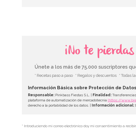
¡No te pierda
Únete a los más de 75.000 suscriptores q
* Recetas paso a paso
* Regalos y descuentos
* Todas l
Información Básica sobre Protección de Dato
Responsable:
Pinkbass Fiestas S.L. |
Finalidad:
Transferencias
plataforma de automatización de mercadotecnia
(https://www.br
derecho a la portabilidad de los datos. |
Información adicional:
D
* Introduciendo mi correo electrónico doy mi consentimiento a recibi