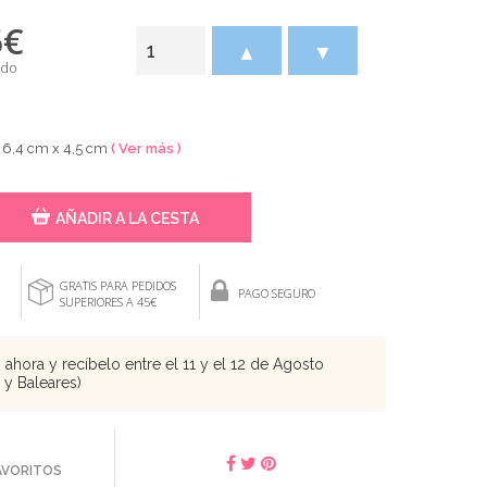
5
€
▲
▼
ido
e 6,4 cm x 4,5 cm
( Ver más )
AÑADIR A LA CESTA
GRATIS PARA PEDIDOS
PAGO SEGURO
SUPERIORES A 45€
ahora y recíbelo entre el 11 y el 12 de Agosto
s y Baleares)
FAVORITOS