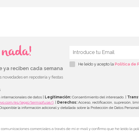
s nada!
He leído y acepto la
Política de 
ue ya reciben cada semana
as novedades en repostería y fiestas
s
 internacionales de datos |
Legitimación:
Consentimiento del interesado. |
Trans
evo.com/es/legal/termsofuse/)
. |
Derechos:
Acceso, rectificación, supresión, limi
isponible la información adicional y detallada sobre la Protección de Datos Persona
r comunicaciones comerciales a través de mi e-mail y confirmo que he leído la polí