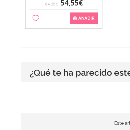
54,55€
64,95€
AÑADIR
¿Qué te ha parecido est
Este ar