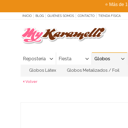
⭐
Más de 1
INICIO
BLOG
QUIÉNES SOMOS
CONTACTO
TIENDA FÍSICA
Repostería
Fiesta
Globos
Globos Látex
Globos Metalizados / Foil
Volver