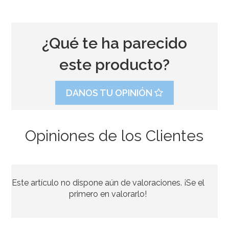
¿Qué te ha parecido
este producto?
DANOS TU OPINIÓN
Opiniones de los Clientes
Juego de 8 Platos Comunión Iglesia Rosa
Este artículo no dispone aún de valoraciones. ¡Se el
2,95€
primero en valorarlo!
AÑADIR