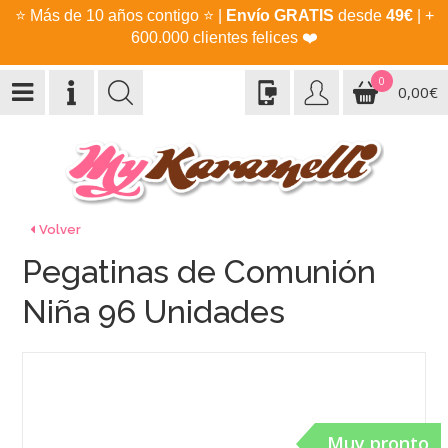
⭐
Más de 10 años contigo
⭐
|
Envío GRATIS
desde
49€
| +
600.000 clientes felices
❤️
0
0,00€
Volver
Pegatinas de Comunión
Niña 96 Unidades
Muy pronto