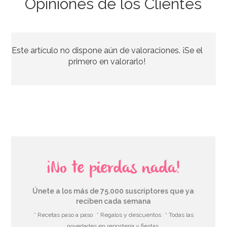
Opiniones de los Clientes
Bombona de Helio para Globos Maxi
Este artículo no dispone aún de valoraciones. ¡Se el
54,55€
64,95€
primero en valorarlo!
AÑADIR
¡No te pierdas nada!
Únete a los más de 75.000 suscriptores que ya
reciben cada semana
* Recetas paso a paso
* Regalos y descuentos
* Todas las
novedades en repostería y fiestas