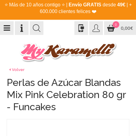
⭐
Más de 10 años contigo
⭐
|
Envío GRATIS
desde
49€
| +
600.000 clientes felices
❤️
0
0,00€
Volver
Perlas de Azúcar Blandas
Mix Pink Celebration 80 gr
- Funcakes