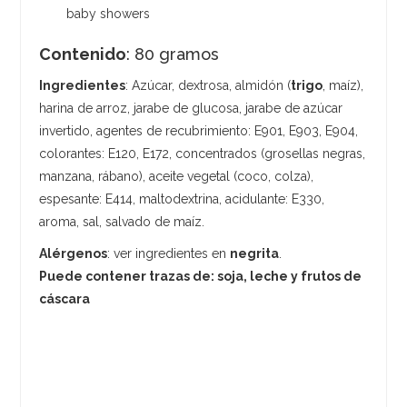
baby showers
Contenido
: 80 gramos
Ingredientes
: Azúcar, dextrosa, almidón (
trigo
, maíz),
harina de arroz, jarabe de glucosa, jarabe de azúcar
invertido, agentes de recubrimiento: E901, E903, E904,
colorantes: E120, E172, concentrados (grosellas negras,
manzana, rábano), aceite vegetal (coco, colza),
espesante: E414, maltodextrina, acidulante: E330,
aroma, sal, salvado de maíz.
Alérgenos
: ver ingredientes en
negrita
.
Puede contener trazas de: soja, leche y frutos de
cáscara