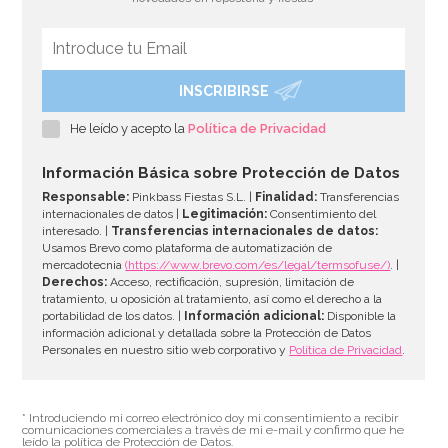
INSCRIBIRSE
Stand con Ondas Rosa para Tartas 27,5 cm
He leído y acepto la
Política de Privacidad
33,39€
37,95€
Información Básica sobre Protección de Datos
Responsable:
Pinkbass Fiestas S.L. |
Finalidad:
Transferencias
internacionales de datos |
Legitimación:
Consentimiento del
interesado. |
Transferencias internacionales de datos:
AÑADIR
Usamos Brevo como plataforma de automatización de
mercadotecnia
(https://www.brevo.com/es/legal/termsofuse/)
. |
Derechos:
Acceso, rectificación, supresión, limitación de
tratamiento, u oposición al tratamiento, así como el derecho a la
portabilidad de los datos. |
Información adicional:
Disponible la
información adicional y detallada sobre la Protección de Datos
Personales en nuestro sitio web corporativo y
Política de Privacidad
.
* Introduciendo mi correo electrónico doy mi consentimiento a recibir
comunicaciones comerciales a través de mi e-mail y confirmo que he
leído la política de Protección de Datos.