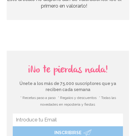
33,39€
37,95€
primero en valorarlo!
AÑADIR
¡No te pierdas nada!
Únete a los más de 75.000 suscriptores que ya
reciben cada semana
* Recetas paso a paso
* Regalos y descuentos
* Todas las
novedades en repostería y fiestas
INSCRIBIRSE
Bombona de Helio para Globos Maxi