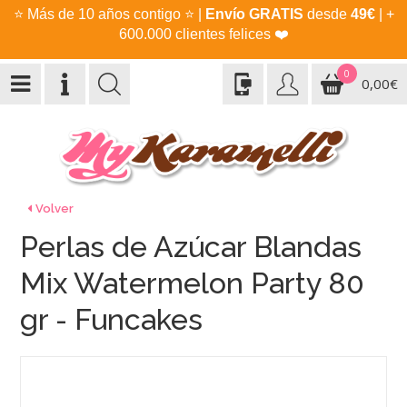
⭐
Más de 10 años contigo
⭐
|
Envío GRATIS
desde
49€
| +
600.000 clientes felices
❤️
0
0,00€
Volver
Perlas de Azúcar Blandas
Mix Watermelon Party 80
gr - Funcakes