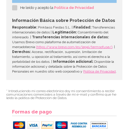
He leído y acepto la
Política de Privacidad
54,55€
64,95€
Información Básica sobre Protección de Datos
Responsable:
Pinkbass Fiestas S.L. |
Finalidad:
Transferencias
internacionales de datos |
Legitimación:
Consentimiento del
interesado. |
Transferencias internacionales de datos:
AÑADIR
Usamos Brevo como plataforma de automatización de
mercadotecnia
(https://www.brevo.com/es/legal/termsofuse/)
. |
Derechos:
Acceso, rectificación, supresión, limitación de
tratamiento, u oposición al tratamiento, así como el derecho a la
portabilidad de los datos. |
Información adicional:
Disponible la
información adicional y detallada sobre la Protección de Datos
Personales en nuestro sitio web corporativo y
Política de Privacidad
.
* Introduciendo mi correo electrónico doy mi consentimiento a recibir
comunicaciones comerciales a través de mi e-mail y confirmo que he
leído la política de Protección de Datos.
Formas de pago