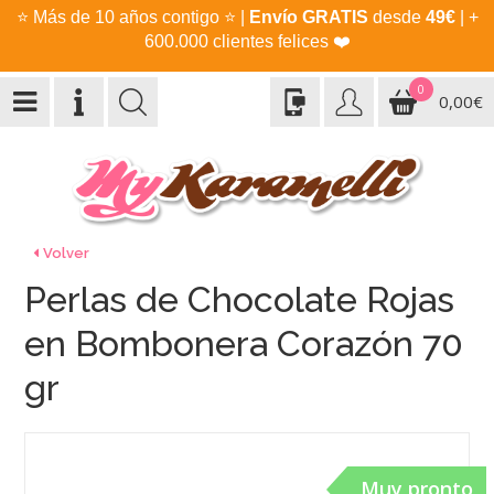
⭐
Más de 10 años contigo
⭐
|
Envío GRATIS
desde
49€
| +
600.000 clientes felices
❤️
0
0,00€
Volver
Perlas de Chocolate Rojas
en Bombonera Corazón 70
gr
Muy pronto