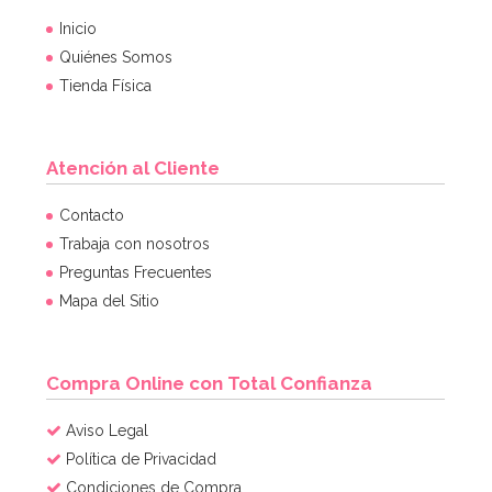
Inicio
Quiénes Somos
Tienda Física
Atención al Cliente
Molde para Chocolate Calabazas 7 cm 2 ud
Contacto
Trabaja con nosotros
Preguntas Frecuentes
3,50€
3,95€
Mapa del Sitio
AÑADIR
Compra Online con Total Confianza
Aviso Legal
Política de Privacidad
Condiciones de Compra