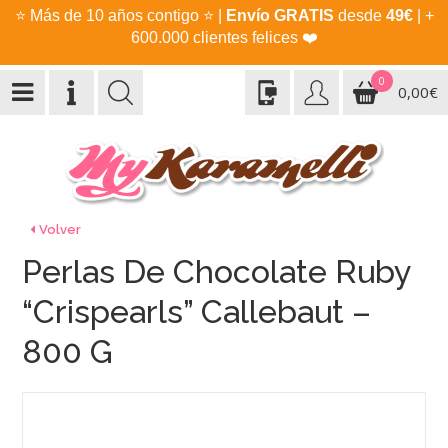
⭐
Más de 10 años contigo
⭐
|
Envío GRATIS
desde
49€
| +
600.000 clientes felices
❤️
0
0,00€
Volver
Perlas De Chocolate Ruby
“Crispearls” Callebaut –
800 G