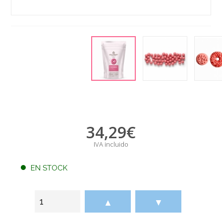
34,29
€
IVA incluido
EN STOCK
▲
▼