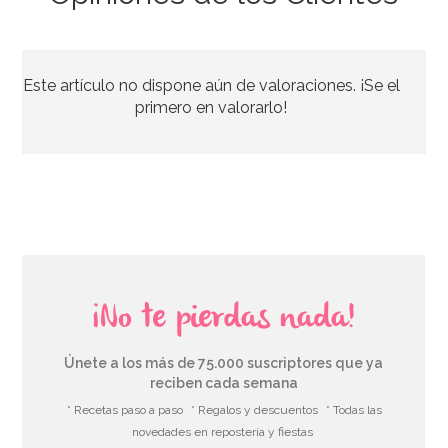
Nordic Ware Blossom
Este artículo no dispone aún de valoraciones. ¡Se el
46,41€
50,45€
primero en valorarlo!
AÑADIR
¡No te pierdas nada!
Únete a los más de 75.000 suscriptores que ya
reciben cada semana
* Recetas paso a paso
* Regalos y descuentos
* Todas las
novedades en repostería y fiestas