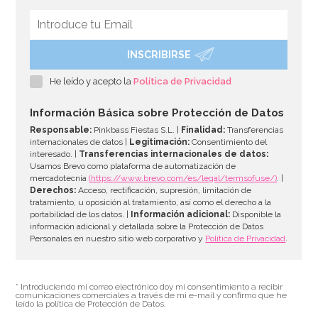
INSCRIBIRSE
Botellita de leche tradicional 0,5 Lt
He leído y acepto la
Política de Privacidad
2,95€
Información Básica sobre Protección de Datos
Responsable:
Pinkbass Fiestas S.L. |
Finalidad:
Transferencias
internacionales de datos |
Legitimación:
Consentimiento del
interesado. |
Transferencias internacionales de datos:
AÑADIR
Usamos Brevo como plataforma de automatización de
mercadotecnia
(https://www.brevo.com/es/legal/termsofuse/)
. |
Derechos:
Acceso, rectificación, supresión, limitación de
tratamiento, u oposición al tratamiento, así como el derecho a la
portabilidad de los datos. |
Información adicional:
Disponible la
información adicional y detallada sobre la Protección de Datos
Personales en nuestro sitio web corporativo y
Política de Privacidad
.
* Introduciendo mi correo electrónico doy mi consentimiento a recibir
comunicaciones comerciales a través de mi e-mail y confirmo que he
leído la política de Protección de Datos.