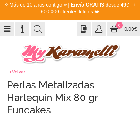
⭐
Más de 10 años contigo
⭐
|
Envío GRATIS
desde
49€
| +
600.000 clientes felices
❤️
0
0,00€
Volver
Perlas Metalizadas
Harlequin Mix 80 gr
Funcakes