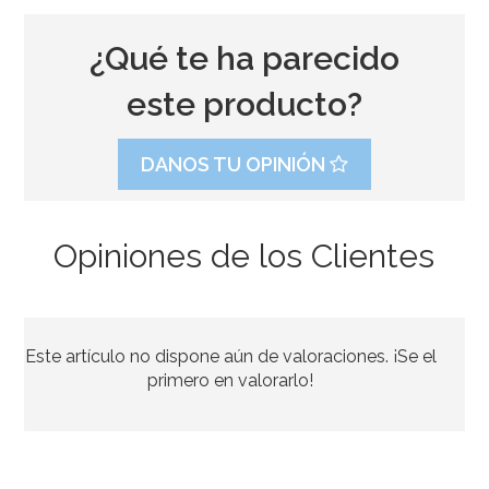
¿Qué te ha parecido
este producto?
DANOS TU OPINIÓN
Opiniones de los Clientes
Preparado para Bizcocho 1 Kg - FunCakes
Este artículo no dispone aún de valoraciones. ¡Se el
7,20€
primero en valorarlo!
AÑADIR