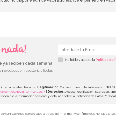
tículo no dispone aún de valoraciones. ¡Se el primero en valor
s nada!
He leído y acepto la
Política de 
ue ya reciben cada semana
as novedades en repostería y fiestas
s
 internacionales de datos |
Legitimación:
Consentimiento del interesado. |
Trans
evo.com/es/legal/termsofuse/)
. |
Derechos:
Acceso, rectificación, supresión, limi
isponible la información adicional y detallada sobre la Protección de Datos Persona
r comunicaciones comerciales a través de mi e-mail y confirmo que he leído la polí