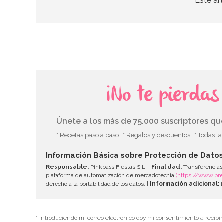
Este ar
¡No te pierda
Únete a los más de 75.000 suscriptores q
* Recetas paso a paso
* Regalos y descuentos
* Todas l
Información Básica sobre Protección de Dato
Responsable:
Pinkbass Fiestas S.L. |
Finalidad:
Transferencias
plataforma de automatización de mercadotecnia
(https://www.br
derecho a la portabilidad de los datos. |
Información adicional:
D
* Introduciendo mi correo electrónico doy mi consentimiento a recibi