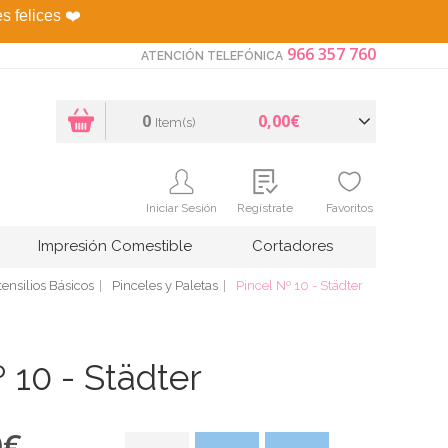
es felices
❤️
966 357 760
ATENCIÓN TELEFÓNICA
0
0,00€
Item(s)
Iniciar Sesión
Regístrate
Favoritos
Impresión Comestible
Cortadores
ensilios Básicos
Pinceles y Paletas
Pincel Nº 10 - Städter
 10 - Städter
0
€