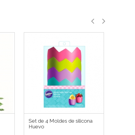
Set de 4 Moldes de silicona
Molde d
Huevo
Ginger