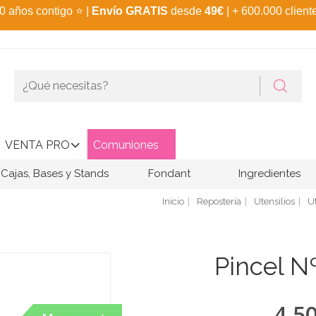
0 años contigo
⭐
|
Envío GRATIS
desde
49€
| + 600.000 client
VENTA PRO
Comuniones
Cajas, Bases y Stands
Fondant
Ingredientes
Inicio
Repostería
Utensilios
Ut
Pincel Nº
4,5