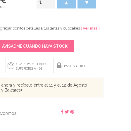
▲
▼
ido
gregar bonitos detalles a tus tartas y cupcakes
( Ver más )
AVISADME CUANDO HAYA STOCK
GRATIS PARA PEDIDOS
PAGO SEGURO
SUPERIORES A 45€
ahora y recíbelo entre el 11 y el 12 de Agosto
s y Baleares)
FAVORITOS