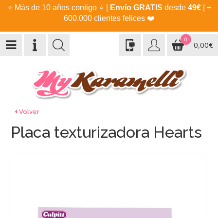
⭐
Más de 10 años contigo
⭐
|
Envío GRATIS
desde
49€
| +
600.000 clientes felices
❤️
0
0,00€
Volver
Placa texturizadora Hearts