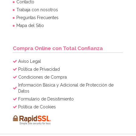
Set de 4 Moldes de silicona Huevo
Contacto
Trabaja con nosotros
Preguntas Frecuentes
7,95€
Mapa del Sitio
AÑADIR
Compra Online con Total Confianza
Aviso Legal
Política de Privacidad
Condiciones de Compra
Información Básica y Adicional de Protección de
Datos
Formulario de Desistimiento
Política de Cookies