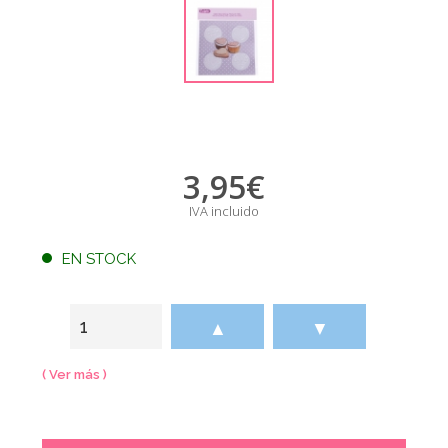
3,95
€
IVA incluido
EN STOCK
▲
▼
( Ver más )