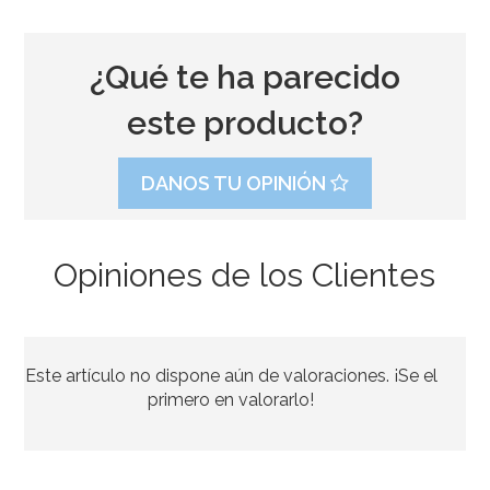
¿Qué te ha parecido
este producto?
DANOS TU OPINIÓN
Opiniones de los Clientes
Boquilla PME hoja nº51 Estándar
Este artículo no dispone aún de valoraciones. ¡Se el
3,35€
3,49€
primero en valorarlo!
AÑADIR