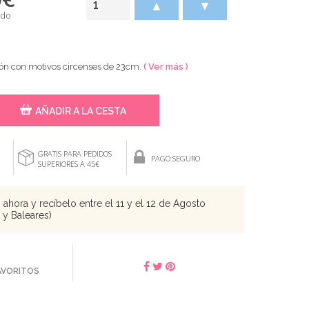
▲
▼
ido
tón con motivos circenses de 23cm.
( Ver más )
AÑADIR A LA CESTA
GRATIS PARA PEDIDOS
PAGO SEGURO
SUPERIORES A 45€
ahora y recíbelo entre el 11 y el 12 de Agosto
s y Baleares)
FAVORITOS