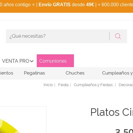
0 años contigo
⭐
|
Envío GRATIS
desde
49€
| + 600.000 client
VENTA PRO
Comuniones
ientos
Pegatinas
Chuches
Cumpleaños y 
Inicio
Fiesta
Cumpleaños y Fiestas
Decorac
Platos C
3,5