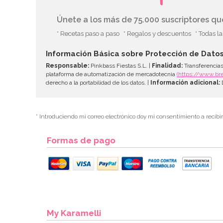
Únete a los más de 75.000 suscriptores q
* Recetas paso a paso
* Regalos y descuentos
* Todas l
Información Básica sobre Protección de Dato
Responsable:
Pinkbass Fiestas S.L. |
Finalidad:
Transferencias
plataforma de automatización de mercadotecnia
(https://www.br
derecho a la portabilidad de los datos. |
Información adicional:
D
* Introduciendo mi correo electrónico doy mi consentimiento a recibi
Formas de pago
My Karamelli