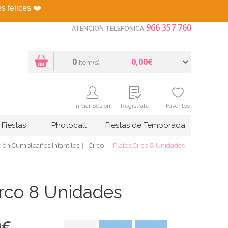
es felices
❤️
966 357 760
ATENCIÓN TELEFÓNICA
0
0,00€
Item(s)
Iniciar Sesión
Regístrate
Favoritos
Fiestas
Photocall
Fiestas de Temporada
ión Cumpleaños Infantiles
Circo
Platos Circo 8 Unidades
irco 8 Unidades
0
€