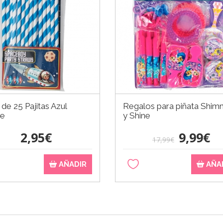
de 25 Pajitas Azul
Regalos para piñata Shim
ge
y Shine
2,95€
9,99€
17,99€
AÑADIR
AÑA