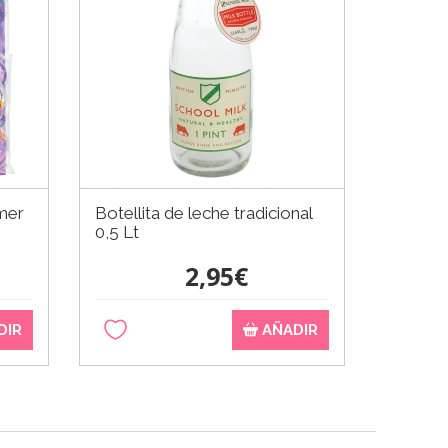
mer
Botellita de leche tradicional
Marco p
0,5 Lt
70 cm
2,95€
DIR
AÑADIR