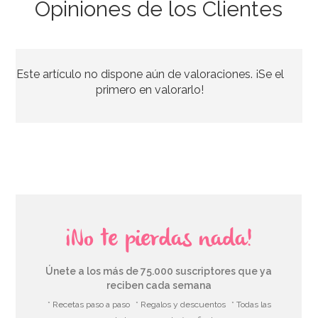
Opiniones de los Clientes
Vasos Dorados con Purpurina 10 ud
Este artículo no dispone aún de valoraciones. ¡Se el
4,50€
primero en valorarlo!
AÑADIR
¡No te pierdas nada!
Únete a los más de 75.000 suscriptores que ya
reciben cada semana
* Recetas paso a paso
* Regalos y descuentos
* Todas las