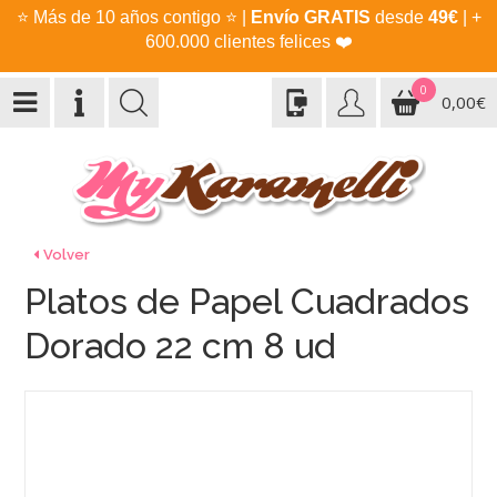
⭐
Más de 10 años contigo
⭐
|
Envío GRATIS
desde
49€
| +
600.000 clientes felices
❤️
0
0,00€
Volver
Platos de Papel Cuadrados
Dorado 22 cm 8 ud