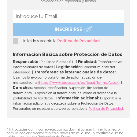
novedades en repostería y fiestas
INSCRIBIRSE
Juego de 20 Servilletas Doradas
He leído y acepto la
Política de Privacidad
2,00€
Información Básica sobre Protección de Datos
Responsable:
Pinkbass Fiestas S.L. |
Finalidad:
Transferencias
internacionales de datos |
Legitimación:
Consentimiento del
interesado. |
Transferencias internacionales de datos:
AÑADIR
Usamos Brevo como plataforma de automatización de
mercadotecnia
(https://www.brevo.com/es/legal/termsofuse/)
. |
Derechos:
Acceso, rectificación, supresión, limitación de
tratamiento, u oposición al tratamiento, así como el derecho a la
portabilidad de los datos. |
Información adicional:
Disponible la
información adicional y detallada sobre la Protección de Datos
Personales en nuestro sitio web corporativo y
Política de Privacidad
.
* Introduciendo mi correo electrónico doy mi consentimiento a recibir
comunicaciones comerciales a través de mi e-mail y confirmo que he
leído la política de Protección de Datos.