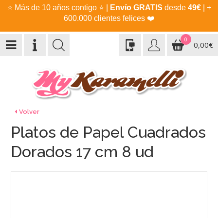
⭐
Más de 10 años contigo
⭐
|
Envío GRATIS
desde
49€
| +
600.000 clientes felices
❤️
0
0,00€
Volver
Platos de Papel Cuadrados
Dorados 17 cm 8 ud