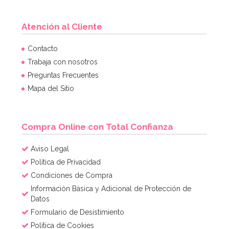
Atención al Cliente
Guirnalda Navidad Merry Christmas 3,60 m
Contacto
Trabaja con nosotros
Preguntas Frecuentes
2,95€
Mapa del Sitio
AÑADIR
Compra Online con Total Confianza
Aviso Legal
Política de Privacidad
Condiciones de Compra
Información Básica y Adicional de Protección de
Datos
Formulario de Desistimiento
Política de Cookies