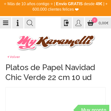
⭐
Más de 10 años contigo
⭐
|
Envío GRATIS
desde
49€
| +
600.000 clientes felices
❤️
0
0,00€
Volver
Platos de Papel Navidad
Chic Verde 22 cm 10 ud
Muy pronto