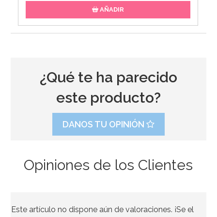
AÑADIR
¿Qué te ha parecido
este producto?
DANOS TU OPINIÓN
Opiniones de los Clientes
Topper Merry Christmas 11 x 10 cm
Este artículo no dispone aún de valoraciones. ¡Se el
2,95€