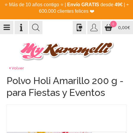
⭐
Más de 10 años contigo
⭐
|
Envío GRATIS
desde
49€
| +
600.000 clientes felices
❤️
0
0,00€
Volver
Polvo Holi Amarillo 200 g -
para Fiestas y Eventos