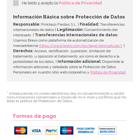
He leído y acepto la
Política de Privacidad
33,39€
37,95€
Información Básica sobre Protección de Datos
Responsable:
Pinkbass Fiestas S.L. |
Finalidad:
Transferencias
internacionales de datos |
Legitimación:
Consentimiento del
interesado. |
Transferencias internacionales de datos:
AÑADIR
Usamos Brevo como plataforma de automatización de
mercadotecnia
(https://www.brevo.com/es/legal/termsofuse/)
. |
Derechos:
Acceso, rectificación, supresión, limitación de
tratamiento, u oposición al tratamiento, así como el derecho a la
portabilidad de los datos. |
Información adicional:
Disponible la
información adicional y detallada sobre la Protección de Datos
Personales en nuestro sitio web corporativo y
Política de Privacidad
.
* Introduciendo mi correo electrónico doy mi consentimiento a recibir
comunicaciones comerciales a través de mi e-mail y confirmo que he
leído la política de Protección de Datos.
Formas de pago