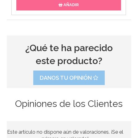
AÑADIR
¿Qué te ha parecido
este producto?
DANOS TU OPINIÓN
Opiniones de los Clientes
Marco para Photocall inflable 70 cm
Este artículo no dispone aún de valoraciones. ¡Se el
8,95€