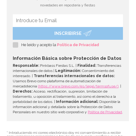
novedades en repostería y fiestas
INSCRIBIRSE
Bombona de Helio para Globos Maxi
He leído y acepto la
Política de Privacidad
54,55€
64,95€
Información Básica sobre Protección de Datos
Responsable:
Pinkbass Fiestas S.L. |
Finalidad:
Transferencias
internacionales de datos |
Legitimación:
Consentimiento del
interesado. |
Transferencias internacionales de datos:
AÑADIR
Usamos Brevo como plataforma de automatización de
mercadotecnia
(https://www.brevo.com/es/legal/termsofuse/)
. |
Derechos:
Acceso, rectificación, supresión, limitación de
tratamiento, u oposición al tratamiento, así como el derecho a la
portabilidad de los datos. |
Información adicional:
Disponible la
información adicional y detallada sobre la Protección de Datos
Personales en nuestro sitio web corporativo y
Política de Privacidad
.
* Introduciendo mi correo electrónico doy mi consentimiento a recibir