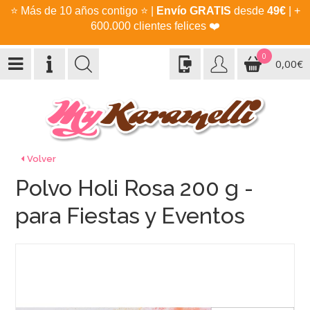
⭐
Más de 10 años contigo
⭐
|
Envío GRATIS
desde
49€
| +
600.000 clientes felices
❤️
0
0,00€
Volver
Polvo Holi Rosa 200 g -
para Fiestas y Eventos