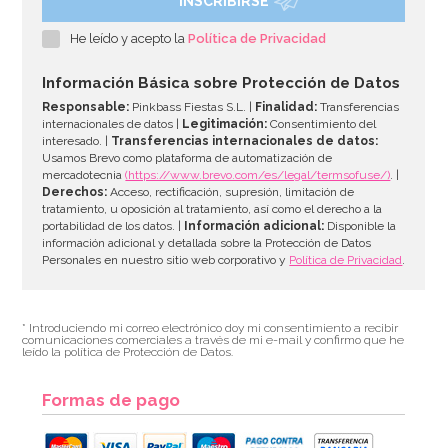
INSCRIBIRSE
Pack de 4 Pompones de Seda Azul Marino 35 cm
He leído y acepto la
Política de Privacidad
11,15€
Información Básica sobre Protección de Datos
Responsable:
Pinkbass Fiestas S.L. |
Finalidad:
Transferencias
internacionales de datos |
Legitimación:
Consentimiento del
interesado. |
Transferencias internacionales de datos:
AÑADIR
Usamos Brevo como plataforma de automatización de
mercadotecnia
(https://www.brevo.com/es/legal/termsofuse/)
. |
Derechos:
Acceso, rectificación, supresión, limitación de
tratamiento, u oposición al tratamiento, así como el derecho a la
portabilidad de los datos. |
Información adicional:
Disponible la
información adicional y detallada sobre la Protección de Datos
Personales en nuestro sitio web corporativo y
Política de Privacidad
.
* Introduciendo mi correo electrónico doy mi consentimiento a recibir
comunicaciones comerciales a través de mi e-mail y confirmo que he
leído la política de Protección de Datos.
Formas de pago