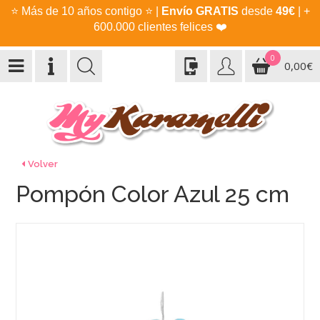
⭐
Más de 10 años contigo
⭐
|
Envío GRATIS
desde
49€
| +
600.000 clientes felices
❤️
0
0,00€
Volver
Pompón Color Azul 25 cm