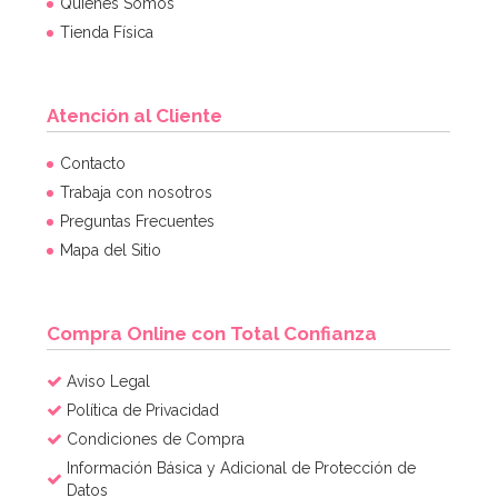
Quiénes Somos
Tienda Física
Atención al Cliente
Molde de Silicona Gingerbread House & Santa
Contacto
Trabaja con nosotros
Preguntas Frecuentes
6,95€
6,95€
Mapa del Sitio
AÑADIR
Compra Online con Total Confianza
Aviso Legal
Política de Privacidad
Condiciones de Compra
Información Básica y Adicional de Protección de
Datos