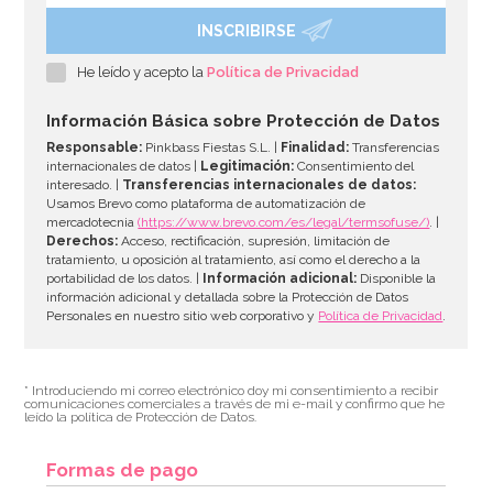
INSCRIBIRSE
Juego de 25 Pajitas Azul Vintage
He leído y acepto la
Política de Privacidad
2,95€
Información Básica sobre Protección de Datos
Responsable:
Pinkbass Fiestas S.L. |
Finalidad:
Transferencias
internacionales de datos |
Legitimación:
Consentimiento del
interesado. |
Transferencias internacionales de datos:
AÑADIR
Usamos Brevo como plataforma de automatización de
mercadotecnia
(https://www.brevo.com/es/legal/termsofuse/)
. |
Derechos:
Acceso, rectificación, supresión, limitación de
tratamiento, u oposición al tratamiento, así como el derecho a la
portabilidad de los datos. |
Información adicional:
Disponible la
información adicional y detallada sobre la Protección de Datos
Personales en nuestro sitio web corporativo y
Política de Privacidad
.
* Introduciendo mi correo electrónico doy mi consentimiento a recibir
comunicaciones comerciales a través de mi e-mail y confirmo que he
leído la política de Protección de Datos.
Formas de pago