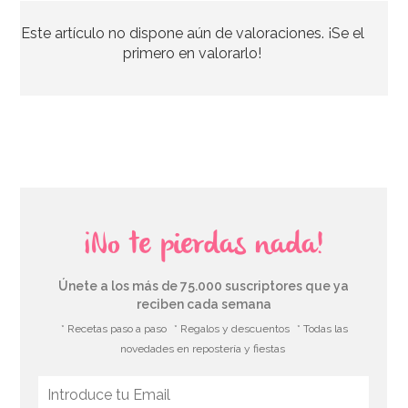
Este artículo no dispone aún de valoraciones. ¡Se el
27,01€
32,95€
primero en valorarlo!
AÑADIR
¡No te pierdas nada!
Únete a los más de 75.000 suscriptores que ya
reciben cada semana
* Recetas paso a paso
* Regalos y descuentos
* Todas las
novedades en repostería y fiestas