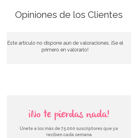
Opiniones de los Clientes
Kit figuras Roscón de Reyes Nº 2 (4 pcs)
Este artículo no dispone aún de valoraciones. ¡Se el
1,40€
primero en valorarlo!
AÑADIR
¡No te pierdas nada!
Únete a los más de 75.000 suscriptores que ya
reciben cada semana