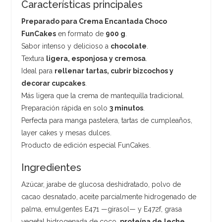
Características principales
Preparado para Crema Encantada Choco
FunCakes
en formato de
900 g
.
Sabor intenso y delicioso a
chocolate
.
Textura
ligera, esponjosa y cremosa
.
Ideal para
rellenar tartas, cubrir bizcochos y
decorar cupcakes
.
Más ligera que la crema de mantequilla tradicional.
Preparación rápida en solo
3 minutos
.
Perfecta para manga pastelera, tartas de cumpleaños,
layer cakes y mesas dulces.
Producto de edición especial FunCakes.
Ingredientes
Azúcar, jarabe de glucosa deshidratado, polvo de
cacao desnatado, aceite parcialmente hidrogenado de
palma, emulgentes E471 —girasol— y E472f, grasa
vegetal hidrogenada de coco,
proteína de
leche
,