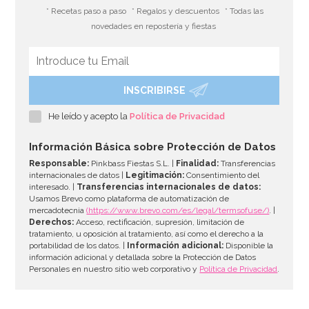
* Recetas paso a paso
* Regalos y descuentos
* Todas las
novedades en repostería y fiestas
INSCRIBIRSE
Moldes de Papel para Panettone de 900 gr 5 ud
He leído y acepto la
Política de Privacidad
6,95€
Información Básica sobre Protección de Datos
Responsable:
Pinkbass Fiestas S.L. |
Finalidad:
Transferencias
internacionales de datos |
Legitimación:
Consentimiento del
interesado. |
Transferencias internacionales de datos:
AÑADIR
Usamos Brevo como plataforma de automatización de
mercadotecnia
(https://www.brevo.com/es/legal/termsofuse/)
. |
Derechos:
Acceso, rectificación, supresión, limitación de
tratamiento, u oposición al tratamiento, así como el derecho a la
portabilidad de los datos. |
Información adicional:
Disponible la
información adicional y detallada sobre la Protección de Datos
Personales en nuestro sitio web corporativo y
Política de Privacidad
.