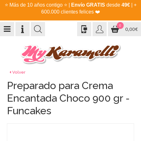
⭐
Más de 10 años contigo
⭐
|
Envío GRATIS
desde
49€
| +
600.000 clientes felices
❤️
0
0,00€
Volver
Preparado para Crema
Encantada Choco 900 gr -
Funcakes