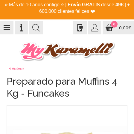
⭐
Más de 10 años contigo
⭐
|
Envío GRATIS
desde
49€
| +
600.000 clientes felices
❤️
0
0,00€
Volver
Preparado para Muffins 4
Kg - Funcakes