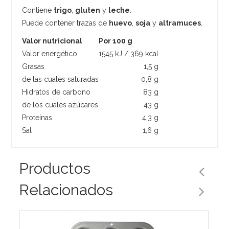
Contiene
trigo
,
gluten
y
leche
.
Puede contener trazas de
huevo
,
soja
y
altramuces
.
Valor nutricional
Por 100 g
Valor energético
1545 kJ / 369 kcal
Grasas
1,5 g
de las cuales saturadas
0,8 g
Hidratos de carbono
83 g
de los cuales azúcares
43 g
Proteínas
4,3 g
Sal
1,6 g
Productos
Relacionados