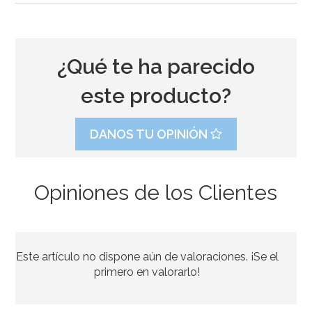
¿Qué te ha parecido
este producto?
DANOS TU OPINIÓN
Opiniones de los Clientes
Cápsulas para Muffins Estrellas Doradas 24 ud - PME
Este artículo no dispone aún de valoraciones. ¡Se el
3,50€
primero en valorarlo!