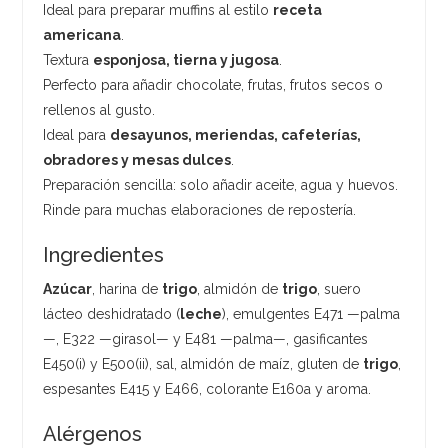
Ideal para preparar muffins al estilo
receta
americana
.
Textura
esponjosa, tierna y jugosa
.
Perfecto para añadir chocolate, frutas, frutos secos o
rellenos al gusto.
Ideal para
desayunos, meriendas, cafeterías,
obradores y mesas dulces
.
Preparación sencilla: solo añadir aceite, agua y huevos.
Rinde para muchas elaboraciones de repostería.
Ingredientes
Azúcar
, harina de
trigo
, almidón de
trigo
, suero
lácteo deshidratado (
leche
), emulgentes E471 —palma
—, E322 —girasol— y E481 —palma—, gasificantes
E450(i) y E500(ii), sal, almidón de maíz, gluten de
trigo
,
espesantes E415 y E466, colorante E160a y aroma.
Alérgenos