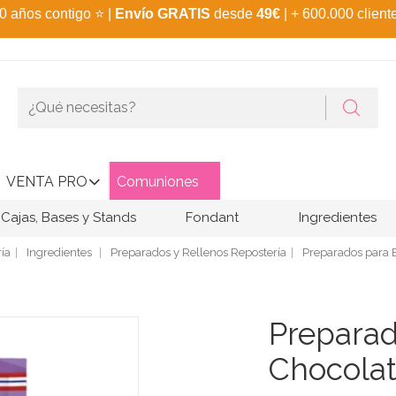
0 años contigo
⭐
|
Envío GRATIS
desde
49€
| + 600.000 client
VENTA PRO
Comuniones
Cajas, Bases y Stands
Fondant
Ingredientes
ía
Ingredientes
Preparados y Rellenos Repostería
Preparados para 
Prepara
Chocola