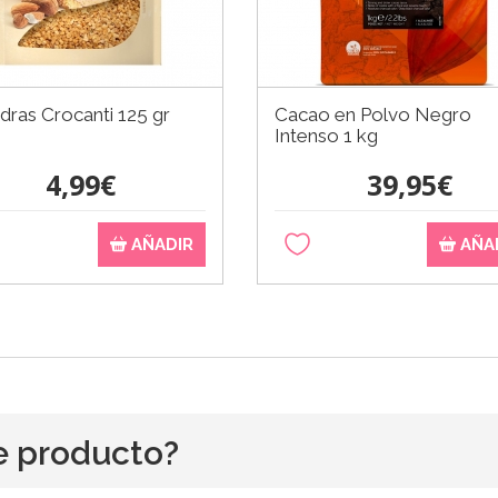
ras Crocanti 125 gr
Cacao en Polvo Negro
Intenso 1 kg
4,99€
39,95€
AÑADIR
AÑA
e producto?