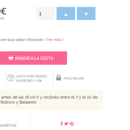
0
€
▲
▼
ido
 en taza sabor chocolate.
( Ver más )
AÑADIR A LA CESTA
GRATIS PARA PEDIDOS
PAGO SEGURO
SUPERIORES A 45€
antes de las 16:00 h y recíbelo entre el 7 y el 10 de
festivos y Baleares)
FAVORITOS