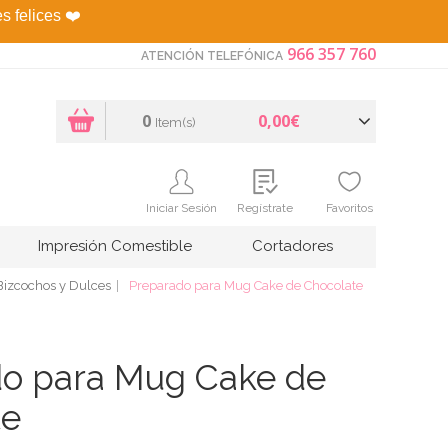
es felices
❤️
966 357 760
ATENCIÓN TELEFÓNICA
0
0,00€
Item(s)
Iniciar Sesión
Regístrate
Favoritos
Impresión Comestible
Cortadores
Bizcochos y Dulces
Preparado para Mug Cake de Chocolate
do para Mug Cake de
te