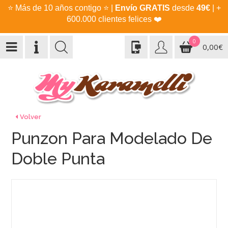
⭐
Más de 10 años contigo
⭐
|
Envío GRATIS
desde
49€
| +
600.000 clientes felices
❤️
0
0,00€
Volver
Punzon Para Modelado De
Doble Punta