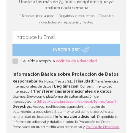
Únete a los más de 75.000 suscriptores que ya
reciben cada semana
* Recetas paso a paso
* Regalos y descuentos
* Todas las
novedades en repostería y fiestas
INSCRIBIRSE
Molde para Chocolate Calabazas 7 cm 2 ud
He leído y acepto la
Política de Privacidad
3,50€
3,95€
Información Básica sobre Protección de Datos
Responsable:
Pinkbass Fiestas S.L. |
Finalidad:
Transferencias
internacionales de datos |
Legitimación:
Consentimiento del
interesado. |
Transferencias internacionales de datos:
AÑADIR
Usamos Brevo como plataforma de automatización de
mercadotecnia
(https://www.brevo.com/es/legal/termsofuse/)
. |
Derechos:
Acceso, rectificación, supresión, limitación de
tratamiento, u oposición al tratamiento, así como el derecho a la
portabilidad de los datos. |
Información adicional:
Disponible la
información adicional y detallada sobre la Protección de Datos
Personales en nuestro sitio web corporativo y
Política de Privacidad
.