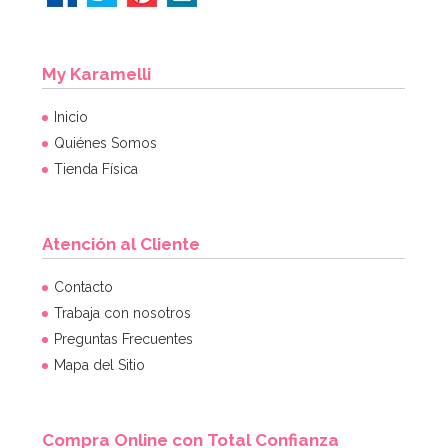
My Karamelli
Inicio
Quiénes Somos
Tienda Física
Atención al Cliente
Cápsulas para Cupcakes Hombre de Nieve
Contacto
Trabaja con nosotros
Preguntas Frecuentes
2,60€
2,60€
Mapa del Sitio
AÑADIR
Compra Online con Total Confianza