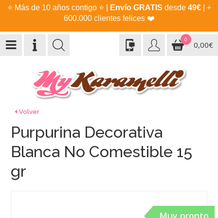
⭐
Más de 10 años contigo
⭐
|
Envío GRATIS
desde
49€
| +
600.000 clientes felices
❤️
0
0,00€
Volver
Purpurina Decorativa
Blanca No Comestible 15
gr
Muy pronto